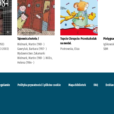
Tajemnica hotelu /
Tupcio Chrupcio: Przedszkolak
Pielęgnac
na medal.
950)
Widmark, Martin (1961- )
Iglikows
53-2003)
Gawryluk, Barbara (1957- )
Piotrowska, Eliza
SBM
Wydawnictwo Zakamarki
Widmark, Martin (1961- ). Willis,
Helena (1964- )
egulamin
Polityka prywatności i plików cookie
Mapa bibliotek
FAQ
Deklar