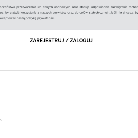
ieczeństwo przetwarzania ich danych osobowych oraz stosuje odpowiednie rozwiązania techno
, by ułatwić korzystanie z naszych serwisów oraz do celów statystycznych.Jeśli nie chcesz, by
aakceptować naszą politykę prywatności.
ZAREJESTRUJ / ZALOGUJ
: