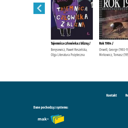
Lalka /
Tajemnica człowieka z blizną /
Rok 1984 /
Prus, Bolesław Popławska, Anna
Beręsewicz, Paweł Reszelska,
Orwell, George (1903-1
Wydawnictwo Greg Duda-Kaptur,
Olga Literatura Pożyteczna
Mirkowicz, Tomasz (19
Katarzyna Ludwikowska, Jolanta
Kontakt
R
Dane pochodzą z systemu: