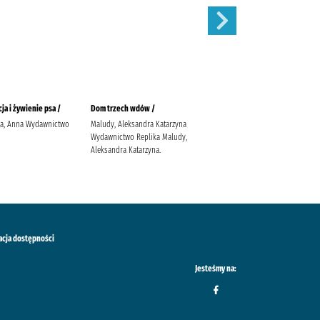
ja i żywienie psa /
Dom trzech wdów /
Balladyna :
ka, Anna Wydawnictwo
Maludy, Aleksandra Katarzyna
Słowacki, Juliusz (1809-1849).
Wydawnictwo Replika Maludy,
Popławska, Anna
Aleksandra Katarzyna.
acja dostępności
Jesteśmy na: