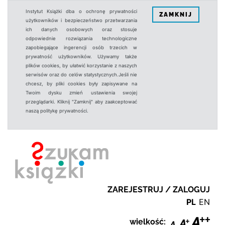
Instytut Książki dba o ochronę prywatności
ZAMKNIJ
użytkowników i bezpieczeństwo przetwarzania
ich danych osobowych oraz stosuje
odpowiednie rozwiązania technologiczne
zapobiegające ingerencji osób trzecich w
prywatność użytkowników. Używamy także
plików cookies, by ułatwić korzystanie z naszych
serwisów oraz do celów statystycznych.Jeśli nie
chcesz, by pliki cookies były zapisywane na
Twoim dysku zmień ustawienia swojej
przeglądarki. Kliknij "Zamknij" aby zaakceptować
naszą politykę prywatności.
ZAREJESTRUJ / ZALOGUJ
PL
EN
wielkość: