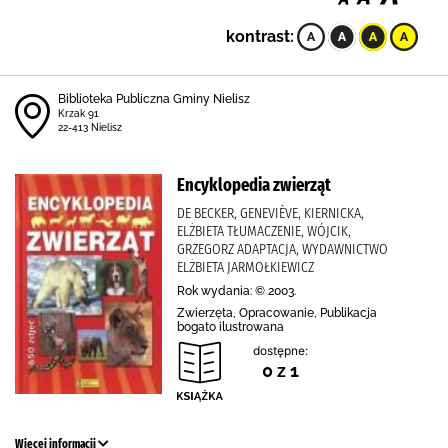
kontrast:
Biblioteka Publiczna Gminy Nielisz
Krzak 91
22-413 Nielisz
Encyklopedia zwierząt
DE BECKER, GENEVIÈVE, KIERNICKA,
ELŻBIETA TŁUMACZENIE, WÓJCIK,
GRZEGORZ ADAPTACJA, WYDAWNICTWO
ELŻBIETA JARMOŁKIEWICZ
Rok wydania: © 2003.
Zwierzęta, Opracowanie, Publikacja
bogato ilustrowana
dostępne:
0 z 1
Więcej informacji