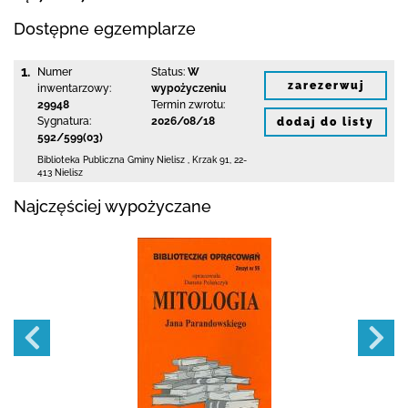
Dostępne egzemplarze
1.
Numer
Status:
W
zarezerwuj
inwentarzowy:
wypożyczeniu
29948
Termin zwrotu:
Sygnatura:
2026/08/18
dodaj do listy
592/599(03)
Biblioteka Publiczna Gminy Nielisz
,
Krzak 91
,
22-
413 Nielisz
Najczęściej wypożyczane