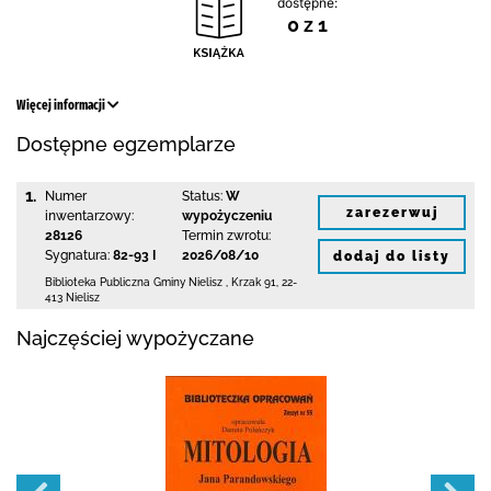
dostępne:
0 z 1
Więcej informacji
Dostępne egzemplarze
1.
Numer
Status:
W
zarezerwuj
inwentarzowy:
wypożyczeniu
28126
Termin zwrotu:
Sygnatura:
82-93 I
2026/08/10
dodaj do listy
Biblioteka Publiczna Gminy Nielisz
,
Krzak 91
,
22-
413 Nielisz
Najczęściej wypożyczane