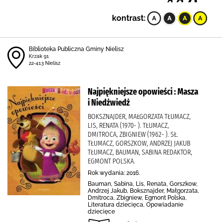
kontrast:
Biblioteka Publiczna Gminy Nielisz
Krzak 91
22-413 Nielisz
Najpiękniejsze opowieści : Masza
i Niedźwiedź
BOKSZNAJDER, MAŁGORZATA TŁUMACZ,
LIS, RENATA (1970- ). TŁUMACZ,
DMITROCA, ZBIGNIEW (1962- ). SŁ.
TŁUMACZ, GORSZKOW, ANDRZEJ JAKUB
TŁUMACZ, BAUMAN, SABINA REDAKTOR,
EGMONT POLSKA.
Rok wydania: 2016.
Bauman, Sabina, Lis, Renata, Gorszkow,
Andrzej Jakub, Boksznajder, Małgorzata,
Dmitroca, Zbigniew, Egmont Polska,
Literatura dziecięca, Opowiadanie
dziecięce