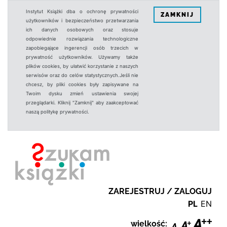
Instytut Książki dba o ochronę prywatności
ZAMKNIJ
użytkowników i bezpieczeństwo przetwarzania
ich danych osobowych oraz stosuje
odpowiednie rozwiązania technologiczne
zapobiegające ingerencji osób trzecich w
prywatność użytkowników. Używamy także
plików cookies, by ułatwić korzystanie z naszych
serwisów oraz do celów statystycznych.Jeśli nie
chcesz, by pliki cookies były zapisywane na
Twoim dysku zmień ustawienia swojej
przeglądarki. Kliknij "Zamknij" aby zaakceptować
naszą politykę prywatności.
ZAREJESTRUJ / ZALOGUJ
PL
EN
wielkość: