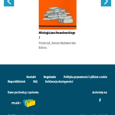
Mitologia Jana Parandowskiego
/
Polańczyk, Danuta Wydawnictwo
Biblios
Kontakt
Regulamin
Polityka prywatności i plików cookie
Mapa bibliotek
FAQ
Deklaracja dostępności
Dane pochodzą z systemu:
Jesteśmy na: