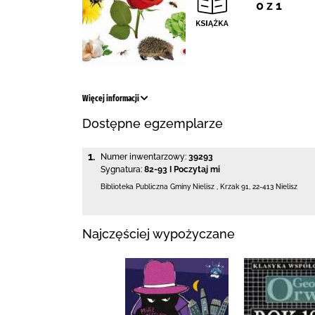
0 z 1
Więcej informacji
Dostępne egzemplarze
1.
Numer inwentarzowy:
39293
Sygnatura:
82-93 I Poczytaj mi
Biblioteka Publiczna Gminy Nielisz
,
Krzak 91
,
22-413 Nielisz
Najczęściej wypożyczane