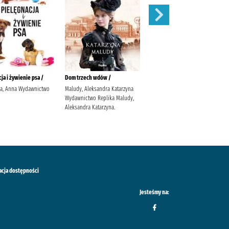
ja i żywienie psa /
Dom trzech wdów /
Balladyna :
ka, Anna Wydawnictwo
Maludy, Aleksandra Katarzyna
Słowacki, Juliusz (1809-1849).
Wydawnictwo Replika Maludy,
Popławska, Anna
Aleksandra Katarzyna.
acja dostępności
Jesteśmy na: