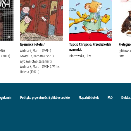
Tajemnica hotelu /
Tupcio Chrupcio: Przedszkolak
Pielęgnac
na medal.
950)
Widmark, Martin (1961- )
Iglikows
53-2003)
Gawryluk, Barbara (1957- )
Piotrowska, Eliza
SBM
Wydawnictwo Zakamarki
Widmark, Martin (1961- ). Willis,
Helena (1964- )
egulamin
Polityka prywatności i plików cookie
Mapa bibliotek
FAQ
Deklar