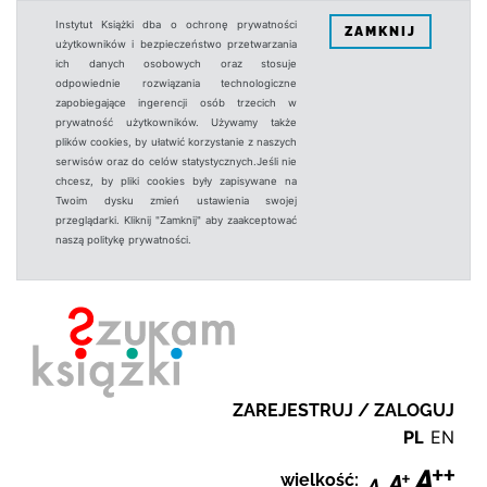
Instytut Książki dba o ochronę prywatności
ZAMKNIJ
użytkowników i bezpieczeństwo przetwarzania
ich danych osobowych oraz stosuje
odpowiednie rozwiązania technologiczne
zapobiegające ingerencji osób trzecich w
prywatność użytkowników. Używamy także
plików cookies, by ułatwić korzystanie z naszych
serwisów oraz do celów statystycznych.Jeśli nie
chcesz, by pliki cookies były zapisywane na
Twoim dysku zmień ustawienia swojej
przeglądarki. Kliknij "Zamknij" aby zaakceptować
naszą politykę prywatności.
ZAREJESTRUJ / ZALOGUJ
PL
EN
wielkość: