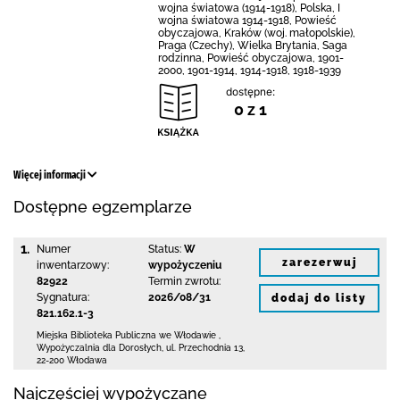
wojna światowa (1914-1918), Polska, I
wojna światowa 1914-1918, Powieść
obyczajowa, Kraków (woj. małopolskie),
Praga (Czechy), Wielka Brytania, Saga
rodzinna, Powieść obyczajowa, 1901-
2000, 1901-1914, 1914-1918, 1918-1939
dostępne:
0 z 1
Więcej informacji
Dostępne egzemplarze
1.
Numer
Status:
W
zarezerwuj
inwentarzowy:
wypożyczeniu
82922
Termin zwrotu:
Sygnatura:
2026/08/31
dodaj do listy
821.162.1-3
Miejska Biblioteka Publiczna we Włodawie
,
Wypożyczalnia dla Dorosłych,
ul. Przechodnia 13
,
22-200 Włodawa
Najczęściej wypożyczane