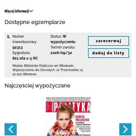
Więcej informacji
Dostępne egzemplarze
1.
Numer
Status:
W
zarezerwuj
inwentarzowy:
wypożyczeniu
92313
Termin zwrotu:
Sygnatura:
2026/09/30
dodaj do listy
821.162.1-3 [K]
Miejska Biblioteka Publiczna we Włodawie
,
Wypożyczalnia dla Dorosłych,
ul. Przechodnia 13
,
22-200 Włodawa
Najczęściej wypożyczane