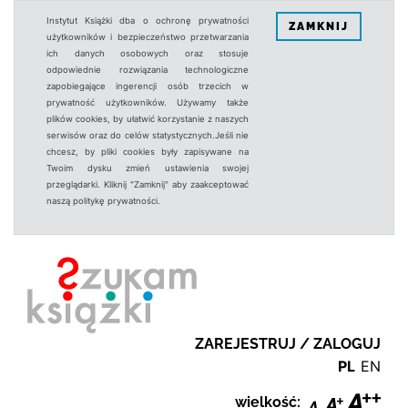
Instytut Książki dba o ochronę prywatności
ZAMKNIJ
użytkowników i bezpieczeństwo przetwarzania
ich danych osobowych oraz stosuje
odpowiednie rozwiązania technologiczne
zapobiegające ingerencji osób trzecich w
prywatność użytkowników. Używamy także
plików cookies, by ułatwić korzystanie z naszych
serwisów oraz do celów statystycznych.Jeśli nie
chcesz, by pliki cookies były zapisywane na
Twoim dysku zmień ustawienia swojej
przeglądarki. Kliknij "Zamknij" aby zaakceptować
naszą politykę prywatności.
ZAREJESTRUJ / ZALOGUJ
PL
EN
wielkość: