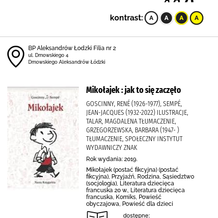
kontrast:
BP Aleksandrów Łodzki Filia nr 2
ul. Dmowskiego 4
Dmowskiego Aleksandrów Łódzki
Mikołajek : jak to się zaczęło
GOSCINNY, RENÉ (1926-1977), SEMPÉ,
JEAN-JACQUES (1932-2022) ILUSTRACJE,
TALAR, MAGDALENA TŁUMACZENIE,
GRZEGORZEWSKA, BARBARA (1947- )
TŁUMACZENIE, SPOŁECZNY INSTYTUT
WYDAWNICZY ZNAK
Rok wydania: 2019.
Mikołajek (postać fikcyjna) (postać
fikcyjna), Przyjaźń, Rodzina, Sąsiedztwo
(socjologia), Literatura dziecięca
francuska 20 w., Literatura dziecięca
francuska, Komiks, Powieść
obyczajowa, Powieść dla dzieci
dostępne: