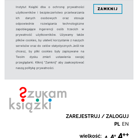
Instytut Książki dba o ochronę prywatności
ZAMKNIJ
użytkowników i bezpieczeństwo przetwarzania
ich danych osobowych oraz stosuje
odpowiednie rozwiązania technologiczne
zapobiegające ingerencji osób trzecich w
prywatność użytkowników. Używamy także
plików cookies, by ułatwić korzystanie z naszych
serwisów oraz do celów statystycznych.Jeśli nie
chcesz, by pliki cookies były zapisywane na
Twoim dysku zmień ustawienia swojej
przeglądarki. Kliknij "Zamknij" aby zaakceptować
naszą politykę prywatności.
ZAREJESTRUJ / ZALOGUJ
PL
EN
wielkość: