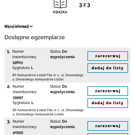
3 z 3
Więcej informacji
Dostępne egzemplarze
1.
Numer
Status:
Do
zarezerwuj
inwentarzowy:
wypożyczenia
39603
Sygnatura:
L
dodaj do listy
BP Aleksandrów Łodzki Filia nr 2
,
ul. Dmowskiego
4
,
Dmowskiego Aleksandrów Łódzki
2.
Numer
Status:
Do
zarezerwuj
inwentarzowy:
wypożyczenia
39997
Sygnatura:
L
dodaj do listy
BP Aleksandrów Łodzki Filia nr 2
,
ul. Dmowskiego
4
,
Dmowskiego Aleksandrów Łódzki
3.
Numer
Status:
Do
zarezerwuj
inwentarzowy:
wypożyczenia
40555