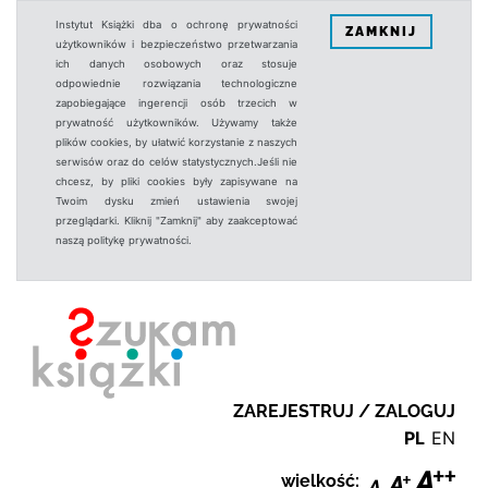
Instytut Książki dba o ochronę prywatności
ZAMKNIJ
użytkowników i bezpieczeństwo przetwarzania
ich danych osobowych oraz stosuje
odpowiednie rozwiązania technologiczne
zapobiegające ingerencji osób trzecich w
prywatność użytkowników. Używamy także
plików cookies, by ułatwić korzystanie z naszych
serwisów oraz do celów statystycznych.Jeśli nie
chcesz, by pliki cookies były zapisywane na
Twoim dysku zmień ustawienia swojej
przeglądarki. Kliknij "Zamknij" aby zaakceptować
naszą politykę prywatności.
ZAREJESTRUJ / ZALOGUJ
PL
EN
wielkość: