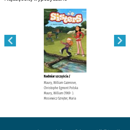
Nadmiar szczęścia /
Maury, William Cazenove,
Christophe Egmont Polska
Maury, William (1969- ).
Mosiewicz-Szrejter, Maria