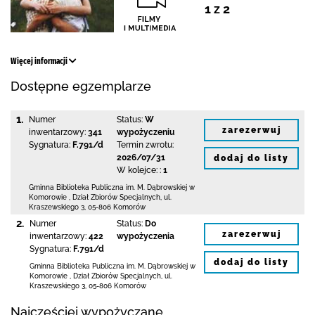
1 z 2
Więcej informacji
Dostępne egzemplarze
1.
Numer
Status:
W
zarezerwuj
inwentarzowy:
341
wypożyczeniu
Sygnatura:
F.791/d
Termin zwrotu:
2026/07/31
dodaj do listy
W kolejce: :
1
Gminna Biblioteka Publiczna im. M. Dąbrowskiej
w
Komorowie
,
Dział Zbiorów Specjalnych,
ul.
Kraszewskiego 3
,
05-806 Komorów
2.
Numer
Status:
Do
zarezerwuj
inwentarzowy:
422
wypożyczenia
Sygnatura:
F.791/d
dodaj do listy
Gminna Biblioteka Publiczna im. M. Dąbrowskiej
w
Komorowie
,
Dział Zbiorów Specjalnych,
ul.
Kraszewskiego 3
,
05-806 Komorów
Najczęściej wypożyczane