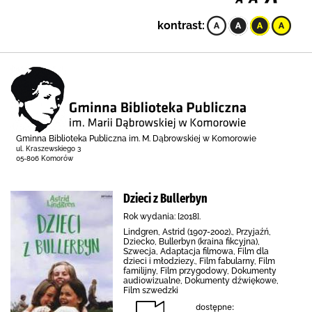
kontrast:
Gminna Biblioteka Publiczna im. M. Dąbrowskiej w Komorowie
ul. Kraszewskiego 3
05-806 Komorów
Dzieci z Bullerbyn
Rok wydania: [2018].
Lindgren, Astrid (1907-2002)., Przyjaźń,
Dziecko, Bullerbyn (kraina fikcyjna),
Szwecja, Adaptacja filmowa, Film dla
dzieci i młodziezy., Film fabularny, Film
familijny, Film przygodowy, Dokumenty
audiowizualne, Dokumenty dźwiękowe,
Film szwedzki
dostępne: