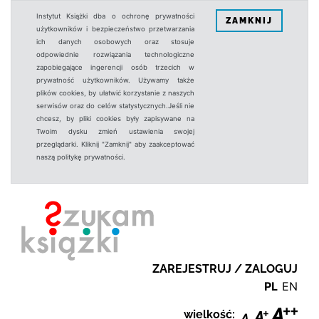
Instytut Książki dba o ochronę prywatności
ZAMKNIJ
użytkowników i bezpieczeństwo przetwarzania
ich danych osobowych oraz stosuje
odpowiednie rozwiązania technologiczne
zapobiegające ingerencji osób trzecich w
prywatność użytkowników. Używamy także
plików cookies, by ułatwić korzystanie z naszych
serwisów oraz do celów statystycznych.Jeśli nie
chcesz, by pliki cookies były zapisywane na
Twoim dysku zmień ustawienia swojej
przeglądarki. Kliknij "Zamknij" aby zaakceptować
naszą politykę prywatności.
ZAREJESTRUJ / ZALOGUJ
PL
EN
wielkość: