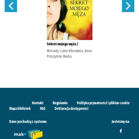
Sekret mojego męża /
Moriarty, Liane Kłosiewicz, Anna
Prószyński Media
Kontakt
Regulamin
Polityka prywatności i plików cookie
Mapa bibliotek
FAQ
Deklaracja dostępności
Dane pochodzą z systemu:
Jesteśmy na: