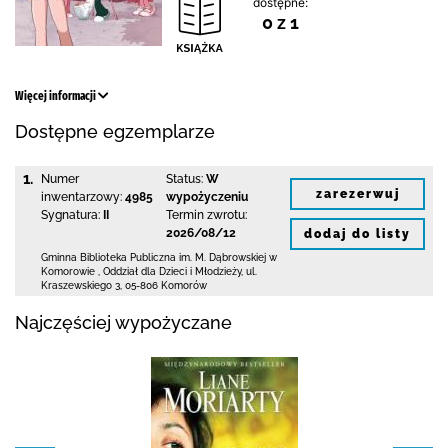
dostępne:
0 z 1
Więcej informacji
Dostępne egzemplarze
1.
Numer
Status:
W
zarezerwuj
inwentarzowy:
4985
wypożyczeniu
Sygnatura:
II
Termin zwrotu:
2026/08/12
dodaj do listy
Gminna Biblioteka Publiczna im. M. Dąbrowskiej
w
Komorowie
,
Oddział dla Dzieci i Młodzieży,
ul.
Kraszewskiego 3
,
05-806 Komorów
Najczęściej wypożyczane