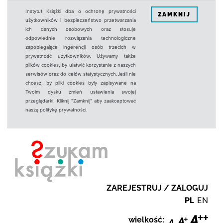
Instytut Książki dba o ochronę prywatności
ZAMKNIJ
użytkowników i bezpieczeństwo przetwarzania
ich danych osobowych oraz stosuje
odpowiednie rozwiązania technologiczne
zapobiegające ingerencji osób trzecich w
prywatność użytkowników. Używamy także
plików cookies, by ułatwić korzystanie z naszych
serwisów oraz do celów statystycznych.Jeśli nie
chcesz, by pliki cookies były zapisywane na
Twoim dysku zmień ustawienia swojej
przeglądarki. Kliknij "Zamknij" aby zaakceptować
naszą politykę prywatności.
ZAREJESTRUJ / ZALOGUJ
PL
EN
wielkość: