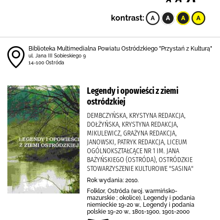
kontrast:
Biblioteka Multimedialna Powiatu Ostródzkiego "Przystań z Kulturą"
ul. Jana III Sobieskiego 9
14-100 Ostróda
Legendy i opowieści z ziemi
ostródzkiej
DEMBCZYŃSKA, KRYSTYNA REDAKCJA,
DOŁŻYŃSKA, KRYSTYNA REDAKCJA,
MIKULEWICZ, GRAŻYNA REDAKCJA,
JANOWSKI, PATRYK REDAKCJA, LICEUM
OGÓLNOKSZTAŁCĄCE NR 1 IM. JANA
BAŻYŃSKIEGO (OSTRÓDA), OSTRÓDZKIE
STOWARZYSZENIE KULTUROWE "SASINA"
Rok wydania: 2010.
Folklor, Ostróda (woj. warmińsko-
mazurskie ; okolice), Legendy i podania
niemieckie 19-20 w., Legendy i podania
polskie 19-20 w., 1801-1900, 1901-2000