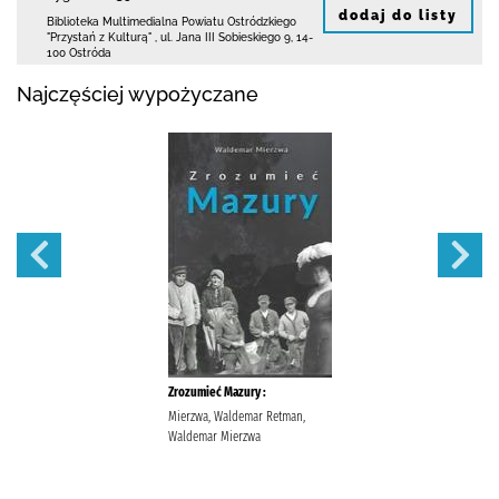
dodaj do listy
Biblioteka Multimedialna Powiatu Ostródzkiego
"Przystań z Kulturą"
,
ul. Jana III Sobieskiego 9
,
14-
100 Ostróda
Najczęściej wypożyczane
Zrozumieć Mazury :
Mierzwa, Waldemar Retman,
Waldemar Mierzwa