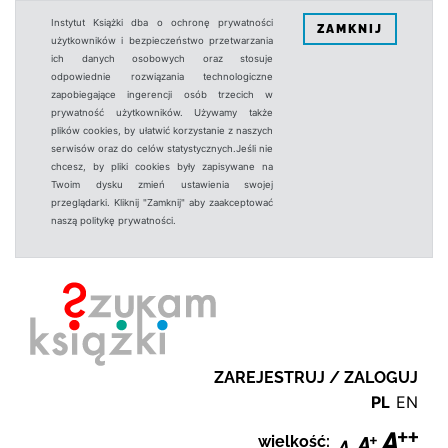
Instytut Książki dba o ochronę prywatności
ZAMKNIJ
użytkowników i bezpieczeństwo przetwarzania
ich danych osobowych oraz stosuje
odpowiednie rozwiązania technologiczne
zapobiegające ingerencji osób trzecich w
prywatność użytkowników. Używamy także
plików cookies, by ułatwić korzystanie z naszych
serwisów oraz do celów statystycznych.Jeśli nie
chcesz, by pliki cookies były zapisywane na
Twoim dysku zmień ustawienia swojej
przeglądarki. Kliknij "Zamknij" aby zaakceptować
naszą politykę prywatności.
ZAREJESTRUJ / ZALOGUJ
PL
EN
wielkość: