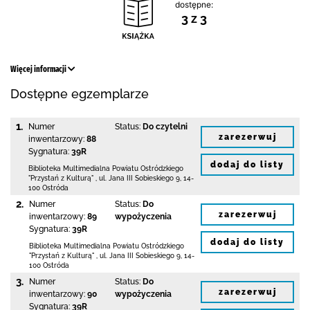
dostępne:
3 z 3
Więcej informacji
Dostępne egzemplarze
1.
Numer
Status:
Do czytelni
zarezerwuj
inwentarzowy:
88
Sygnatura:
39R
dodaj do listy
Biblioteka Multimedialna Powiatu Ostródzkiego
"Przystań z Kulturą"
,
ul. Jana III Sobieskiego 9
,
14-
100 Ostróda
2.
Numer
Status:
Do
zarezerwuj
inwentarzowy:
89
wypożyczenia
Sygnatura:
39R
dodaj do listy
Biblioteka Multimedialna Powiatu Ostródzkiego
"Przystań z Kulturą"
,
ul. Jana III Sobieskiego 9
,
14-
100 Ostróda
3.
Numer
Status:
Do
zarezerwuj
inwentarzowy:
90
wypożyczenia
Sygnatura:
39R