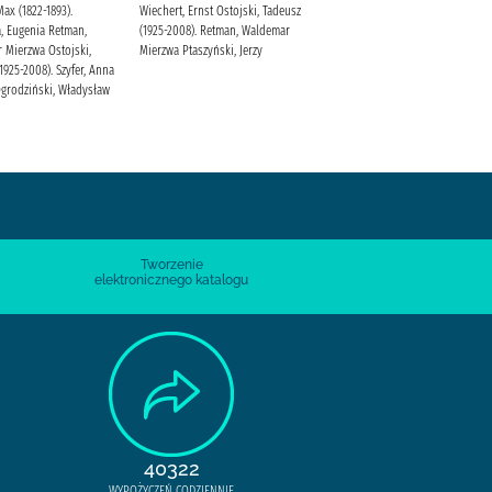
ax (1822-1893).
Wiechert, Ernst Ostojski, Tadeusz
Mathia, Weronika Wydawnictwo
, Eugenia Retman,
(1925-2008). Retman, Waldemar
Poznańskie
 Mierzwa Ostojski,
Mierzwa Ptaszyński, Jerzy
1925-2008). Szyfer, Anna
 Ogrodziński, Władysław
Tworzenie
elektronicznego katalogu
40322
WYPOŻYCZEŃ CODZIENNIE