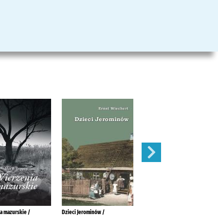
a mazurskie /
Dzieci Jerominów /
Żar /