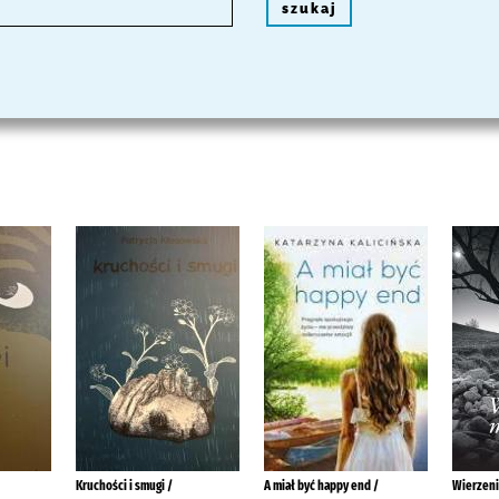
szukaj
Kruchości i smugi /
A miał być happy end /
Wierzeni