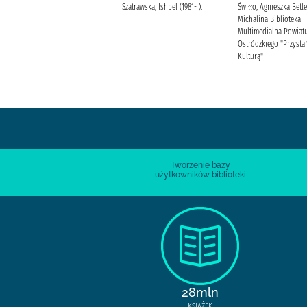
:
Szatrawska, Ishbel (1981- ).
Świłło, Agnieszka Betle
Kalicińska, Katarzyna Burda
Michalina Biblioteka
Media Polska
Multimedialna Powiat
Ostródzkiego "Przysta
Kulturą"
Tworzenie bazy
użytkowników biblioteki
28mln
KSIĄŻEK