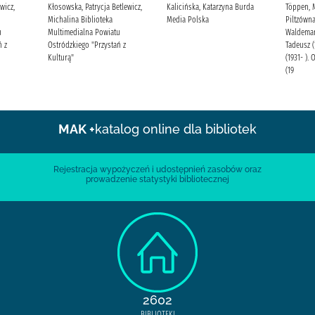
wicz,
Kłosowska, Patrycja Betlewicz,
Kalicińska, Katarzyna Burda
Töppen, M
Michalina Biblioteka
Media Polska
Piltzówna
u
Multimedialna Powiatu
Waldemar
ń z
Ostródzkiego "Przystań z
Tadeusz (
Kulturą"
(1931- ).
(19
MAK +
katalog online dla bibliotek
Rejestracja wypożyczeń i udostępnień zasobów oraz
prowadzenie statystyki bibliotecznej
2602
BIBLIOTEKI