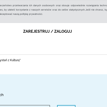
ieczeństwo przetwarzania ich danych osobowych oraz stosuje odpowiednie rozwiązania techno
, by ułatwić korzystanie z naszych serwisów oraz do celów statystycznych.Jeśli nie chcesz, by
aakceptować naszą politykę prywatności.
ZAREJESTRUJ / ZALOGUJ
ystań z Kulturą"
ych