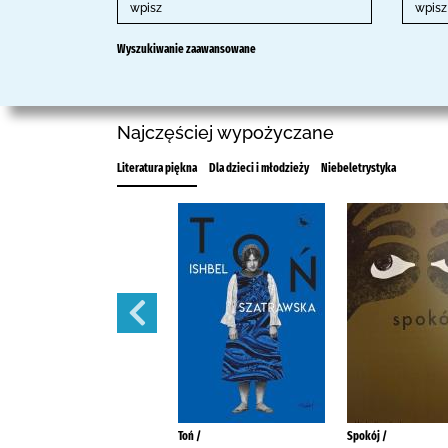
Wyszukiwanie zaawansowane
Najczęściej wypożyczane
Literatura piękna
Dla dzieci i młodzieży
Niebeletrystyka
Abonent czasowo niedostępny
Toń /
Spokój /