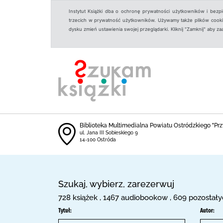
Instytut Książki dba o ochronę prywatności użytkowników i bezp
trzecich w prywatność użytkowników. Używamy także plików cookies
dysku zmień ustawienia swojej przeglądarki. Kliknij "Zamknij" aby z
Biblioteka Multimedialna Powiatu Ostródzkiego "Prz
ul. Jana III Sobieskiego 9
14-100 Ostróda
Szukaj, wybierz, zarezerwuj
728 książek , 1467 audiobookow , 609 pozostał
Tytuł:
Autor: