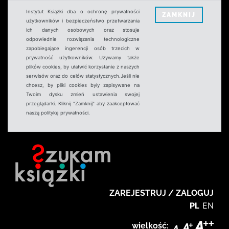
Instytut Książki dba o ochronę prywatności
ZAMKNIJ
użytkowników i bezpieczeństwo przetwarzania
ich danych osobowych oraz stosuje
odpowiednie rozwiązania technologiczne
zapobiegające ingerencji osób trzecich w
prywatność użytkowników. Używamy także
plików cookies, by ułatwić korzystanie z naszych
serwisów oraz do celów statystycznych.Jeśli nie
chcesz, by pliki cookies były zapisywane na
Twoim dysku zmień ustawienia swojej
przeglądarki. Kliknij "Zamknij" aby zaakceptować
naszą politykę prywatności.
ZAREJESTRUJ / ZALOGUJ
PL
EN
wielkość: