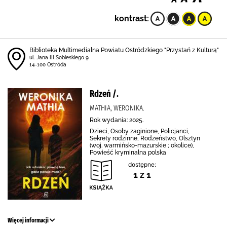
kontrast:
Biblioteka Multimedialna Powiatu Ostródzkiego "Przystań z Kulturą"
ul. Jana III Sobieskiego 9
14-100 Ostróda
Rdzeń /.
MATHIA, WERONIKA.
Rok wydania: 2025.
Dzieci, Osoby zaginione, Policjanci,
Sekrety rodzinne, Rodzeństwo, Olsztyn
(woj. warmińsko-mazurskie ; okolice),
Powieść kryminalna polska
dostępne:
1 z 1
Więcej informacji