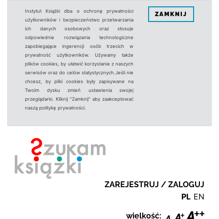
Instytut Książki dba o ochronę prywatności
ZAMKNIJ
użytkowników i bezpieczeństwo przetwarzania
ich danych osobowych oraz stosuje
odpowiednie rozwiązania technologiczne
zapobiegające ingerencji osób trzecich w
prywatność użytkowników. Używamy także
plików cookies, by ułatwić korzystanie z naszych
serwisów oraz do celów statystycznych.Jeśli nie
chcesz, by pliki cookies były zapisywane na
Twoim dysku zmień ustawienia swojej
przeglądarki. Kliknij "Zamknij" aby zaakceptować
naszą politykę prywatności.
ZAREJESTRUJ / ZALOGUJ
PL
EN
wielkość: