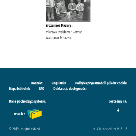
Zrozumieć Mazury :
Mierzwa, Waldemar Retman,
Waldemar Mierzwa
Kontakt
Regulamin
Polityka prywatności i plików cookie
Mapa bibliotek
FAQ
Deklaracja dostępności
Dane pochodzą z systemu:
Jesteśmy na:
© 2019 Instytut Książki
v.1.4.0 created by IK & H7