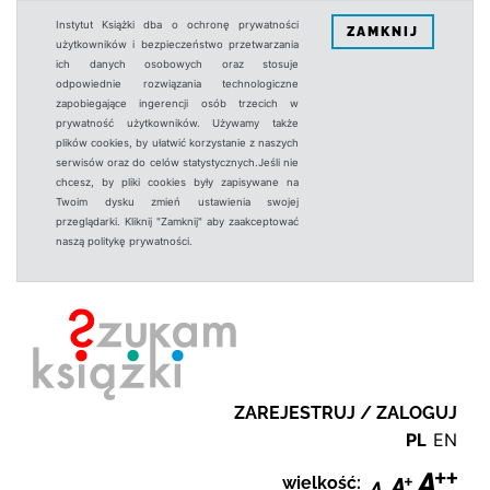
Instytut Książki dba o ochronę prywatności
ZAMKNIJ
użytkowników i bezpieczeństwo przetwarzania
ich danych osobowych oraz stosuje
odpowiednie rozwiązania technologiczne
zapobiegające ingerencji osób trzecich w
prywatność użytkowników. Używamy także
plików cookies, by ułatwić korzystanie z naszych
serwisów oraz do celów statystycznych.Jeśli nie
chcesz, by pliki cookies były zapisywane na
Twoim dysku zmień ustawienia swojej
przeglądarki. Kliknij "Zamknij" aby zaakceptować
naszą politykę prywatności.
ZAREJESTRUJ / ZALOGUJ
PL
EN
wielkość: