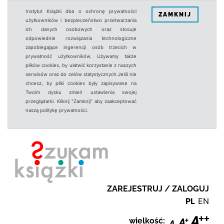
Instytut Książki dba o ochronę prywatności
ZAMKNIJ
użytkowników i bezpieczeństwo przetwarzania
ich danych osobowych oraz stosuje
odpowiednie rozwiązania technologiczne
zapobiegające ingerencji osób trzecich w
prywatność użytkowników. Używamy także
plików cookies, by ułatwić korzystanie z naszych
serwisów oraz do celów statystycznych.Jeśli nie
chcesz, by pliki cookies były zapisywane na
Twoim dysku zmień ustawienia swojej
przeglądarki. Kliknij "Zamknij" aby zaakceptować
naszą politykę prywatności.
ZAREJESTRUJ / ZALOGUJ
PL
EN
wielkość: