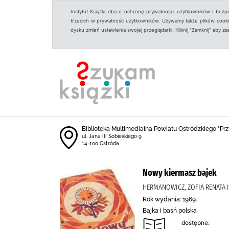
Instytut Książki dba o ochronę prywatności użytkowników i bezp
trzecich w prywatność użytkowników. Używamy także plików cookies
dysku zmień ustawienia swojej przeglądarki. Kliknij "Zamknij" aby z
Biblioteka Multimedialna Powiatu Ostródzkiego "Prz
ul. Jana III Sobieskiego 9
14-100 Ostróda
Nowy kiermasz bajek
HERMANOWICZ, ZOFIA RENATA I
Rok wydania: 1969.
Bajka i baśń polska
dostępne: