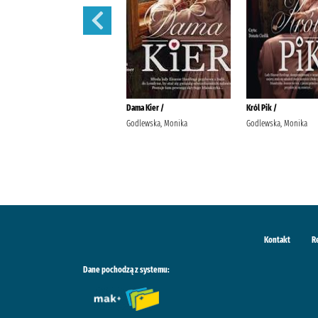
Hiacynta
Dama Kier /
Król Pik /
Gajdowska,, Urszula
Godlewska, Monika
Godlewska, Monika
Kontakt
R
Dane pochodzą z systemu: