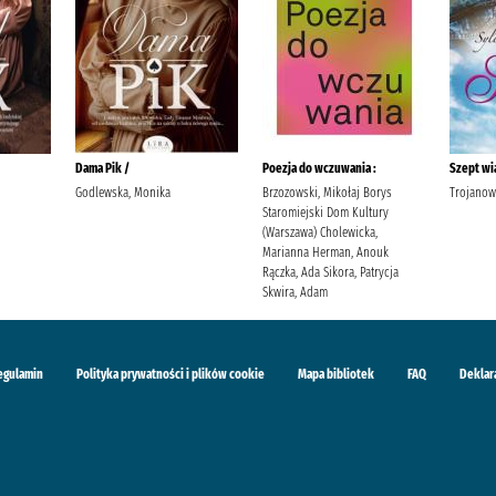
Dama Pik /
Poezja do wczuwania :
Szept wi
Godlewska, Monika
Brzozowski, Mikołaj Borys
Trojanow
Staromiejski Dom Kultury
(Warszawa) Cholewicka,
Marianna Herman, Anouk
Rączka, Ada Sikora, Patrycja
Skwira, Adam
egulamin
Polityka prywatności i plików cookie
Mapa bibliotek
FAQ
Deklar