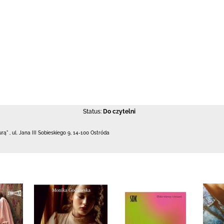
Status:
Do czytelni
urą"
,
ul. Jana III Sobieskiego 9
,
14-100 Ostróda