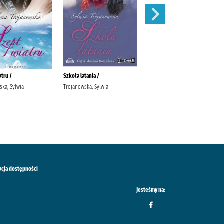
atru /
Szkoła latania /
A miało być tak pięknie! /
ska, Sylwia
Trojanowska, Sylwia
Kalicińska, Katarzyna Kalicińska,
Małgorzata (1956- ).
acja dostępności
Jesteśmy na: