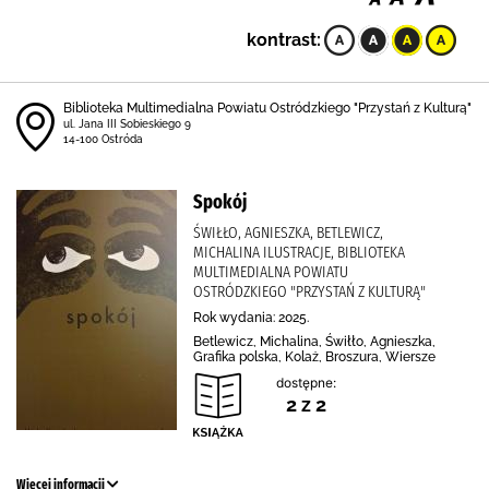
kontrast:
Biblioteka Multimedialna Powiatu Ostródzkiego "Przystań z Kulturą"
ul. Jana III Sobieskiego 9
14-100 Ostróda
Spokój
ŚWIŁŁO, AGNIESZKA, BETLEWICZ,
MICHALINA ILUSTRACJE, BIBLIOTEKA
MULTIMEDIALNA POWIATU
OSTRÓDZKIEGO "PRZYSTAŃ Z KULTURĄ"
Rok wydania: 2025.
Betlewicz, Michalina, Świłło, Agnieszka,
Grafika polska, Kolaż, Broszura, Wiersze
dostępne:
2 z 2
Więcej informacji