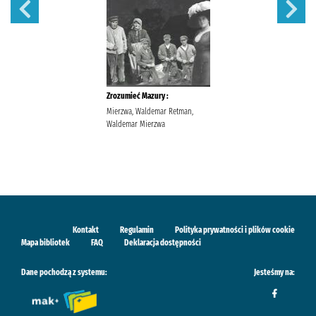
Zrozumieć Mazury :
Mierzwa, Waldemar Retman,
Waldemar Mierzwa
Kontakt
Regulamin
Polityka prywatności i plików cookie
Mapa bibliotek
FAQ
Deklaracja dostępności
Dane pochodzą z systemu:
Jesteśmy na: