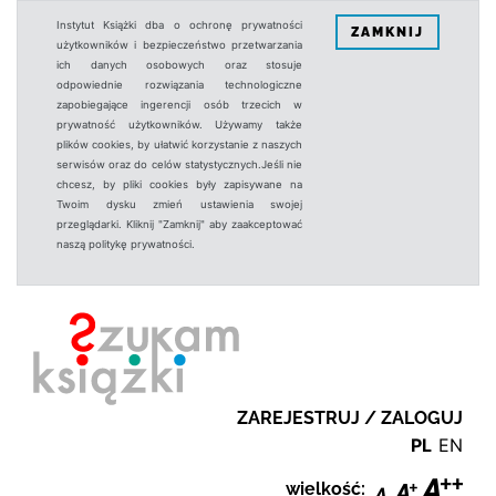
Instytut Książki dba o ochronę prywatności
ZAMKNIJ
użytkowników i bezpieczeństwo przetwarzania
ich danych osobowych oraz stosuje
odpowiednie rozwiązania technologiczne
zapobiegające ingerencji osób trzecich w
prywatność użytkowników. Używamy także
plików cookies, by ułatwić korzystanie z naszych
serwisów oraz do celów statystycznych.Jeśli nie
chcesz, by pliki cookies były zapisywane na
Twoim dysku zmień ustawienia swojej
przeglądarki. Kliknij "Zamknij" aby zaakceptować
naszą politykę prywatności.
ZAREJESTRUJ / ZALOGUJ
PL
EN
wielkość: