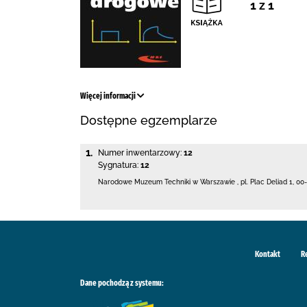
1 z 1
Więcej informacji
Dostępne egzemplarze
1.
Numer inwentarzowy:
12
Sygnatura:
12
Narodowe Muzeum Techniki w Warszawie
,
pl. Plac Deliad 1
,
00-
Kontakt
R
Dane pochodzą z systemu: