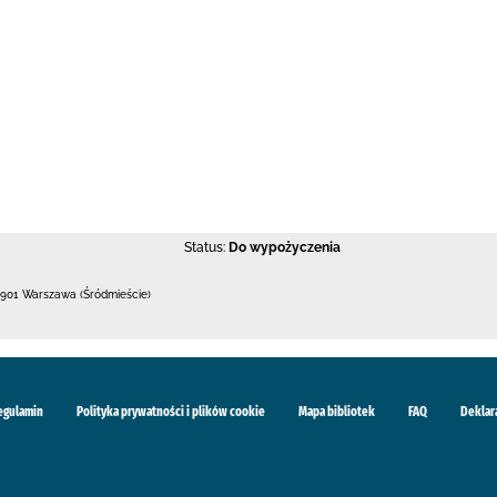
Status:
Do wypożyczenia
901 Warszawa (Śródmieście)
egulamin
Polityka prywatności i plików cookie
Mapa bibliotek
FAQ
Deklar