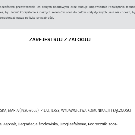
ieczeństwo przetwarzania ich danych osobowych oraz stosuje odpowiednie rozwiązania techno
, by ułatwić korzystanie z naszych serwisów oraz do celów statystycznych.Jeśli nie chcesz, by
aakceptować naszą politykę prywatności.
ZAREJESTRUJ / ZALOGUJ
IŃSKA, MARIA (1926-2003), PIŁAT, JERZY, WYDAWNICTWA KOMUNIKACJI I ŁĄCZNOŚCI
s, Asphalt, Degradacja środowiska, Drogi asfaltowe, Podręcznik, 2001-