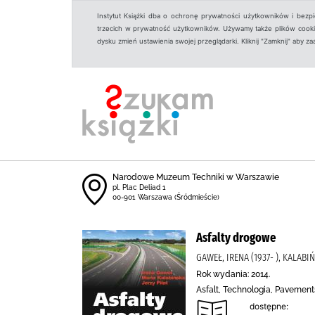
Instytut Książki dba o ochronę prywatności użytkowników i bezp
trzecich w prywatność użytkowników. Używamy także plików cookies
dysku zmień ustawienia swojej przeglądarki. Kliknij "Zamknij" aby z
Narodowe Muzeum Techniki w Warszawie
pl. Plac Deliad 1
00-901 Warszawa (Śródmieście)
Asfalty drogowe
GAWEŁ, IRENA (1937- ), KALAB
Rok wydania: 2014.
Asfalt, Technologia, Pavement
dostępne: