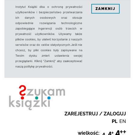
Instytut Książki dba o ochronę prywatności
ZAMKNIJ
użytkowników i bezpieczeństwo przetwarzania
ich danych osobowych oraz stosuje
odpowiednie rozwiązania technologiczne
zapobiegające ingerencji osób trzecich w
prywatność użytkowników. Używamy także
plików cookies, by ułatwić korzystanie z naszych
serwisów oraz do celów statystycznych.Jeśli nie
chcesz, by pliki cookies były zapisywane na
Twoim dysku zmień ustawienia swojej
przeglądarki. Kliknij "Zamknij" aby zaakceptować
naszą politykę prywatności.
ZAREJESTRUJ / ZALOGUJ
PL
EN
wielkość: