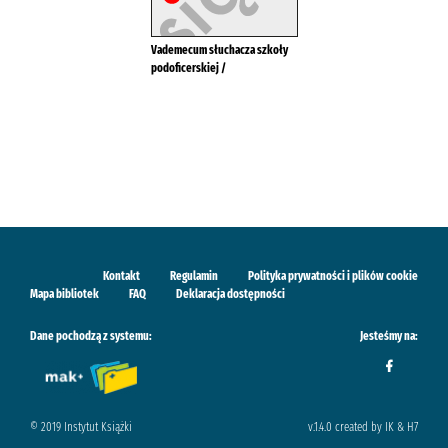
Vademecum słuchacza szkoły
podoficerskiej /
Kontakt
Regulamin
Polityka prywatności i plików cookie
Mapa bibliotek
FAQ
Deklaracja dostępności
Dane pochodzą z systemu:
Jesteśmy na:
© 2019 Instytut Książki
v.1.4.0 created by IK & H7