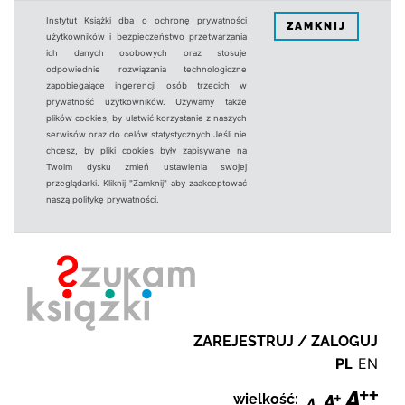
Instytut Książki dba o ochronę prywatności
ZAMKNIJ
użytkowników i bezpieczeństwo przetwarzania
ich danych osobowych oraz stosuje
odpowiednie rozwiązania technologiczne
zapobiegające ingerencji osób trzecich w
prywatność użytkowników. Używamy także
plików cookies, by ułatwić korzystanie z naszych
serwisów oraz do celów statystycznych.Jeśli nie
chcesz, by pliki cookies były zapisywane na
Twoim dysku zmień ustawienia swojej
przeglądarki. Kliknij "Zamknij" aby zaakceptować
naszą politykę prywatności.
ZAREJESTRUJ / ZALOGUJ
PL
EN
wielkość: