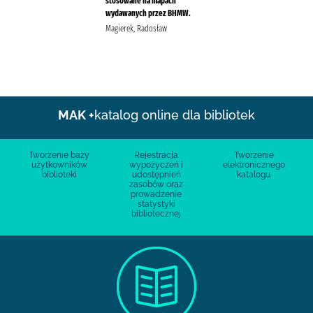
stosowane na mapach
wydawanych przez BHMW.
Magierek, Radosław
MAK +
katalog online dla bibliotek
Tworzenie bazy
Rejestracja
Tworzenie
użytkowników
wypożyczeń i
elektronicznego
biblioteki
udostępnień
katalogu
zasobów oraz
prowadzenie
statystyki
bibliotecznej