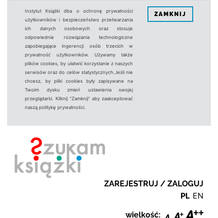
Instytut Książki dba o ochronę prywatności
ZAMKNIJ
użytkowników i bezpieczeństwo przetwarzania
ich danych osobowych oraz stosuje
odpowiednie rozwiązania technologiczne
zapobiegające ingerencji osób trzecich w
prywatność użytkowników. Używamy także
plików cookies, by ułatwić korzystanie z naszych
serwisów oraz do celów statystycznych.Jeśli nie
chcesz, by pliki cookies były zapisywane na
Twoim dysku zmień ustawienia swojej
przeglądarki. Kliknij "Zamknij" aby zaakceptować
naszą politykę prywatności.
ZAREJESTRUJ / ZALOGUJ
PL
EN
wielkość: