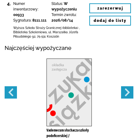
4.
Numer
Status:
W
zarezerwuj
inwentarzowy:
wypożyczeniu
00933
Termin zwrotu:
Sygnatura:
8111.111
2026/08/14
dodaj do listy
Wyższa Szkoła Straży Granicznej (biblioteka)
,
Biblioteka Szkoleniowa,
ul. Marszałka Józefa
Piłsudskiego 92
,
75-531 Koszalin
Najczęściej wypożyczane
Vademecum słuchacza szkoły
podoficerskiej /