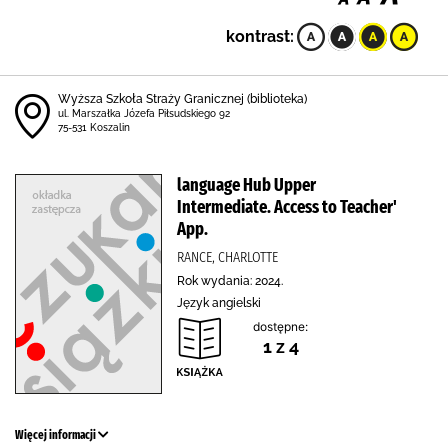
kontrast:
Wyższa Szkoła Straży Granicznej (biblioteka)
ul. Marszałka Józefa Piłsudskiego 92
75-531 Koszalin
language Hub Upper
Intermediate. Access to Teacher'
App.
RANCE, CHARLOTTE
Rok wydania: 2024.
Język angielski
dostępne:
1 z 4
Więcej informacji