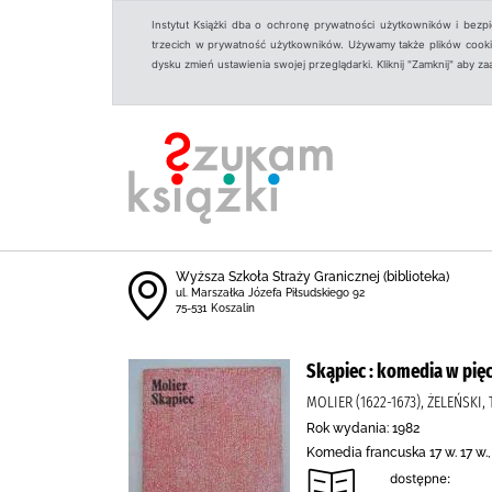
Instytut Książki dba o ochronę prywatności użytkowników i bezp
trzecich w prywatność użytkowników. Używamy także plików cookies
dysku zmień ustawienia swojej przeglądarki. Kliknij "Zamknij" aby z
Wyższa Szkoła Straży Granicznej (biblioteka)
ul. Marszałka Józefa Piłsudskiego 92
75-531 Koszalin
Skąpiec : komedia w pię
MOLIER (1622-1673), ŻELEŃSKI
Rok wydania: 1982
Komedia francuska 17 w. 17 w.,
dostępne: