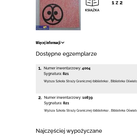
1 z 2
Więcej informacji
Dostępne egzemplarze
1.
Numer inwentarzowy:
4004
Sygnatura:
821
Wyższa Szkoła Straży Granicznej (biblioteka)
,
Biblioteka Oświa
2.
Numer inwentarzowy:
10839
Sygnatura:
821
Wyższa Szkoła Straży Granicznej (biblioteka)
,
Biblioteka Oświa
Najczęściej wypożyczane