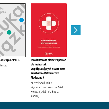
 obsługa CZ P10 C.
Kwalifikowana pierwsza pomoc
Spis radiostacji nautycznych /
dla jednostek
Mariusz
Tuszyński, Juliusz Biuro
współpracujących z systemem
Hydrograficzne (Marynarka
Państwowe Ratownictwo
Wojenna ; Polska)
Medyczne /
Mierzejewski, Jakub
Wydawnictwo Lekarskie PZWL
Kołodziej, Gabriela Kopta,
Andrzej