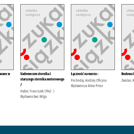
owane w
Vademecum sternika i
Łączność na morzu :
Budowa i
starszego sternika motorowego
Pochodaj, Andrzej Oficyna
Zwolan, 
/
Wydawnicza Alma-Press
Haber, Franciszek (1942- )
Wydawnictwo Wilga