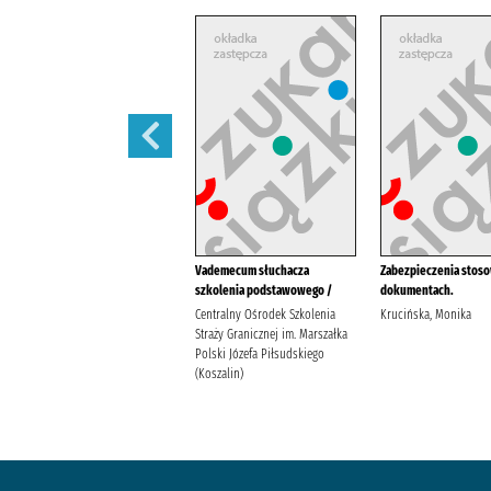
ADR obowiązująca od dnia 1
Vademecum słuchacza
Zabezpieczenia stos
stycznia 2025 r. :
szkolenia podstawowego /
dokumentach.
ADeR Andrzej Kozera Iwona
Centralny Ośrodek Szkolenia
Krucińska, Monika
Buchcar
Straży Granicznej im. Marszałka
Polski Józefa Piłsudskiego
(Koszalin)