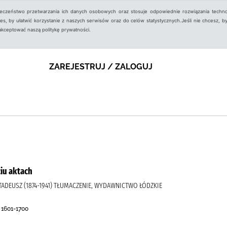
ieczeństwo przetwarzania ich danych osobowych oraz stosuje odpowiednie rozwiązania techno
, by ułatwić korzystanie z naszych serwisów oraz do celów statystycznych.Jeśli nie chcesz, by
aakceptować naszą politykę prywatności.
ZAREJESTRUJ / ZALOGUJ
ciu aktach
, TADEUSZ (1874-1941) TŁUMACZENIE, WYDAWNICTWO ŁÓDZKIE
 1601-1700