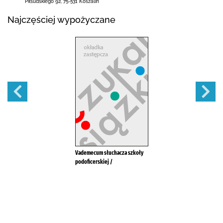
Piłsudskiego 92
,
75-531 Koszalin
Najczęściej wypożyczane
Vademecum słuchacza szkoły
podoficerskiej /