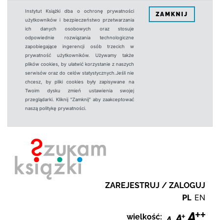
Instytut Książki dba o ochronę prywatności
ZAMKNIJ
użytkowników i bezpieczeństwo przetwarzania
ich danych osobowych oraz stosuje
odpowiednie rozwiązania technologiczne
zapobiegające ingerencji osób trzecich w
prywatność użytkowników. Używamy także
plików cookies, by ułatwić korzystanie z naszych
serwisów oraz do celów statystycznych.Jeśli nie
chcesz, by pliki cookies były zapisywane na
Twoim dysku zmień ustawienia swojej
przeglądarki. Kliknij "Zamknij" aby zaakceptować
naszą politykę prywatności.
ZAREJESTRUJ / ZALOGUJ
PL
EN
wielkość: