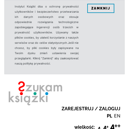
Instytut Książki dba o ochronę prywatności
ZAMKNIJ
użytkowników i bezpieczeństwo przetwarzania
ich danych osobowych oraz stosuje
odpowiednie rozwiązania technologiczne
zapobiegające ingerencji osób trzecich w
prywatność użytkowników. Używamy także
plików cookies, by ułatwić korzystanie z naszych
serwisów oraz do celów statystycznych.Jeśli nie
chcesz, by pliki cookies były zapisywane na
Twoim dysku zmień ustawienia swojej
przeglądarki. Kliknij "Zamknij" aby zaakceptować
naszą politykę prywatności.
ZAREJESTRUJ / ZALOGUJ
PL
EN
wielkość: