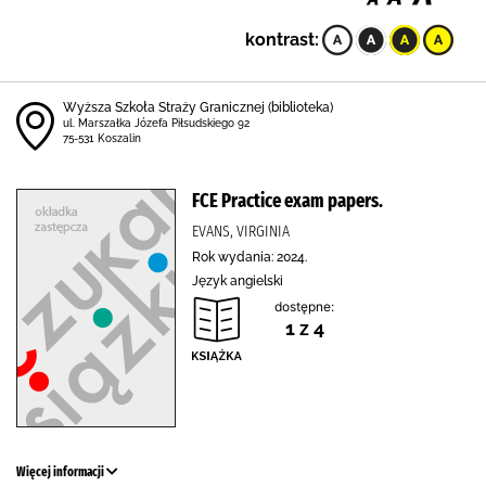
kontrast:
Wyższa Szkoła Straży Granicznej (biblioteka)
ul. Marszałka Józefa Piłsudskiego 92
75-531 Koszalin
FCE Practice exam papers.
EVANS, VIRGINIA
Rok wydania: 2024.
Język angielski
dostępne:
1 z 4
Więcej informacji