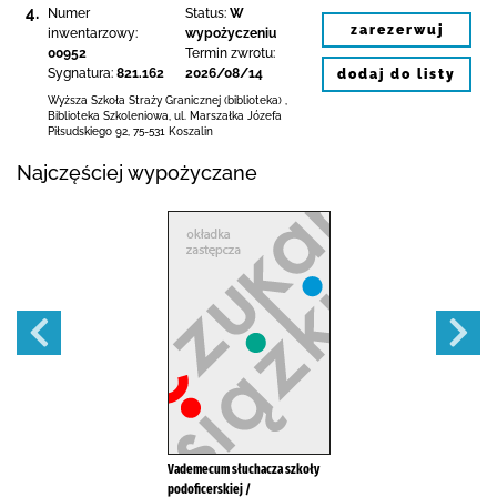
4.
Numer
Status:
W
zarezerwuj
inwentarzowy:
wypożyczeniu
00952
Termin zwrotu:
Sygnatura:
821.162
2026/08/14
dodaj do listy
Wyższa Szkoła Straży Granicznej (biblioteka)
,
Biblioteka Szkoleniowa,
ul. Marszałka Józefa
Piłsudskiego 92
,
75-531 Koszalin
Najczęściej wypożyczane
Vademecum słuchacza szkoły
podoficerskiej /