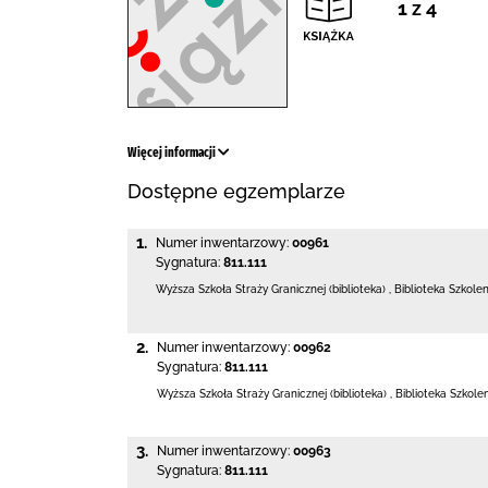
1 z 4
Więcej informacji
Dostępne egzemplarze
1.
Numer inwentarzowy:
00961
Sygnatura:
811.111
Wyższa Szkoła Straży Granicznej (biblioteka)
,
Biblioteka Szkole
2.
Numer inwentarzowy:
00962
Sygnatura:
811.111
Wyższa Szkoła Straży Granicznej (biblioteka)
,
Biblioteka Szkole
3.
Numer inwentarzowy:
00963
Sygnatura:
811.111