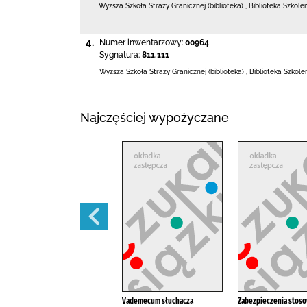
Wyższa Szkoła Straży Granicznej (biblioteka)
,
Biblioteka Szkole
4.
Numer inwentarzowy:
00964
Sygnatura:
811.111
Wyższa Szkoła Straży Granicznej (biblioteka)
,
Biblioteka Szkol
Najczęściej wypożyczane
ADR obowiązująca od dnia 1
Vademecum słuchacza
Zabezpieczenia stos