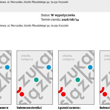
niowa,
ul. Marszałka Józefa Piłsudskiego 92
,
75-531 Koszalin
Status:
W wypożyczeniu
Termin zwrotu:
2026/08/14
eniowa,
ul. Marszałka Józefa Piłsudskiego 92
,
75-531 Koszalin
owane w
Vademecum sternika i
Łączność na morzu :
Budowa i