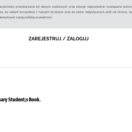
ieczeństwo przetwarzania ich danych osobowych oraz stosuje odpowiednie rozwiązania techno
, by ułatwić korzystanie z naszych serwisów oraz do celów statystycznych.Jeśli nie chcesz, by
aakceptować naszą politykę prywatności.
ZAREJESTRUJ / ZALOGUJ
inary Student;s Book.