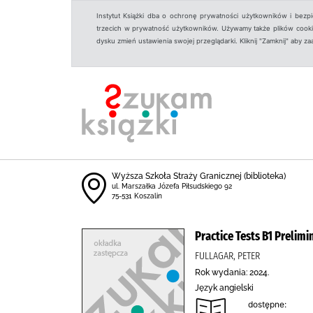
Instytut Książki dba o ochronę prywatności użytkowników i bezp
trzecich w prywatność użytkowników. Używamy także plików cookies
dysku zmień ustawienia swojej przeglądarki. Kliknij "Zamknij" aby z
Wyższa Szkoła Straży Granicznej (biblioteka)
ul. Marszałka Józefa Piłsudskiego 92
75-531 Koszalin
Practice Tests B1 Prelim
FULLAGAR, PETER
Rok wydania: 2024.
Język angielski
dostępne: