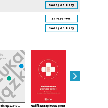
dodaj do listy
zarezerwuj
dodaj do listy
 obsługa CZ P10 C.
Kwalifikowana pierwsza pomoc
Spis radiostacji nautycznych /