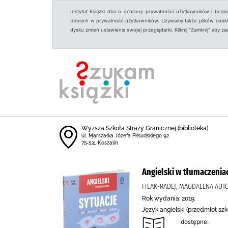
Instytut Książki dba o ochronę prywatności użytkowników i bezp
trzecich w prywatność użytkowników. Używamy także plików cookies
dysku zmień ustawienia swojej przeglądarki. Kliknij "Zamknij" aby z
Wyższa Szkoła Straży Granicznej (biblioteka)
ul. Marszałka Józefa Piłsudskiego 92
75-531 Koszalin
Angielski w tłumaczeniac
FILAK-RADEJ, MAGDALENA AUT
Rok wydania: 2019.
Język angielski (przedmiot szk
dostępne: