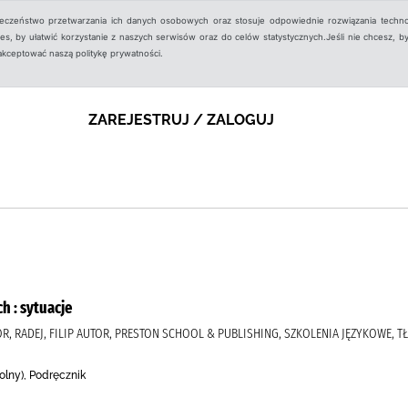
ieczeństwo przetwarzania ich danych osobowych oraz stosuje odpowiednie rozwiązania techno
, by ułatwić korzystanie z naszych serwisów oraz do celów statystycznych.Jeśli nie chcesz, by
aakceptować naszą politykę prywatności.
ZAREJESTRUJ / ZALOGUJ
h : sytuacje
OR, RADEJ, FILIP AUTOR, PRESTON SCHOOL & PUBLISHING, SZKOLENIA JĘZYKOWE,
olny), Podręcznik