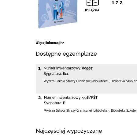
1 z 2
Więcej informacji
Dostępne egzemplarze
1.
Numer inwentarzowy:
00997
Sygnatura:
811
Wyższa Szkoła Straży Granicznej (biblioteka)
,
Biblioteka Szkole
2.
Numer inwentarzowy:
998/PŚT
Sygnatura:
P
Wyższa Szkoła Straży Granicznej (biblioteka)
,
Biblioteka Szkole
Najczęściej wypożyczane