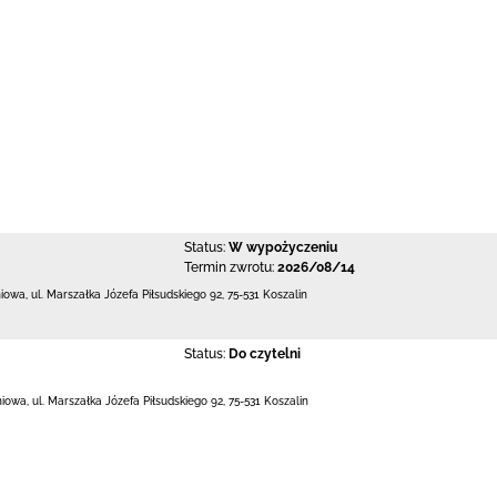
Status:
W wypożyczeniu
Termin zwrotu:
2026/08/14
niowa,
ul. Marszałka Józefa Piłsudskiego 92
,
75-531 Koszalin
Status:
Do czytelni
niowa,
ul. Marszałka Józefa Piłsudskiego 92
,
75-531 Koszalin