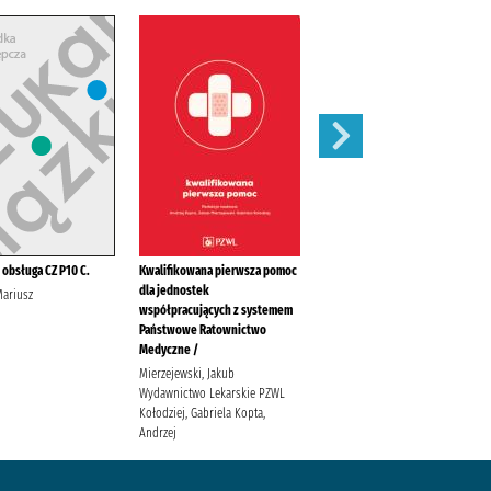
 obsługa CZ P10 C.
Kwalifikowana pierwsza pomoc
Spis radiostacji nautycznych /
dla jednostek
Mariusz
Tuszyński, Juliusz Biuro
współpracujących z systemem
Hydrograficzne (Marynarka
Państwowe Ratownictwo
Wojenna ; Polska)
Medyczne /
Mierzejewski, Jakub
Wydawnictwo Lekarskie PZWL
Kołodziej, Gabriela Kopta,
Andrzej