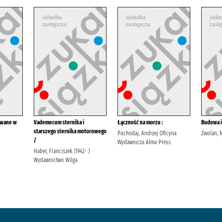
owane w
Vademecum sternika i
Łączność na morzu :
Budowa i
starszego sternika motorowego
Pochodaj, Andrzej Oficyna
Zwolan, 
/
Wydawnicza Alma-Press
Haber, Franciszek (1942- )
Wydawnictwo Wilga