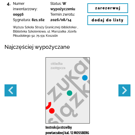
4.
Numer
Status:
W
zarezerwuj
inwentarzowy:
wypożyczeniu
00956
Termin zwrotu:
Sygnatura:
821.162
2026/08/14
dodaj do listy
Wyższa Szkoła Straży Granicznej (biblioteka)
,
Biblioteka Szkoleniowa,
ul. Marszałka Józefa
Piłsudskiego 92
,
75-531 Koszalin
Najczęściej wypożyczane
Instrukcja strzelby
powtarzalnej kal. 12 MOSSBERG