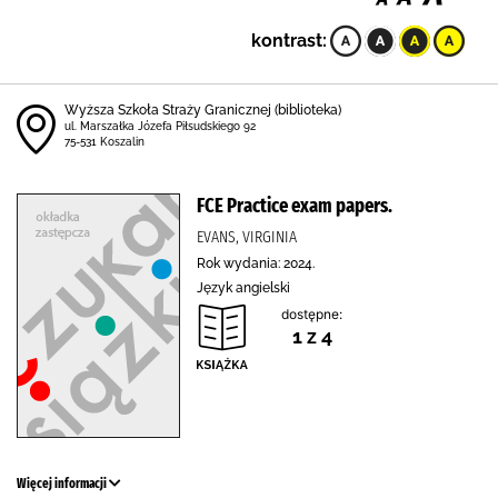
kontrast:
Wyższa Szkoła Straży Granicznej (biblioteka)
ul. Marszałka Józefa Piłsudskiego 92
75-531 Koszalin
FCE Practice exam papers.
EVANS, VIRGINIA
Rok wydania: 2024.
Język angielski
dostępne:
1 z 4
Więcej informacji