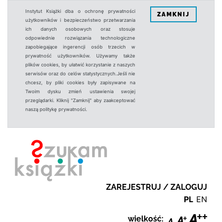
Instytut Książki dba o ochronę prywatności
ZAMKNIJ
użytkowników i bezpieczeństwo przetwarzania
ich danych osobowych oraz stosuje
odpowiednie rozwiązania technologiczne
zapobiegające ingerencji osób trzecich w
prywatność użytkowników. Używamy także
plików cookies, by ułatwić korzystanie z naszych
serwisów oraz do celów statystycznych.Jeśli nie
chcesz, by pliki cookies były zapisywane na
Twoim dysku zmień ustawienia swojej
przeglądarki. Kliknij "Zamknij" aby zaakceptować
naszą politykę prywatności.
ZAREJESTRUJ / ZALOGUJ
PL
EN
wielkość: