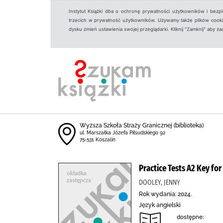
Instytut Książki dba o ochronę prywatności użytkowników i bezp
trzecich w prywatność użytkowników. Używamy także plików cookies
dysku zmień ustawienia swojej przeglądarki. Kliknij "Zamknij" aby z
Wyższa Szkoła Straży Granicznej (biblioteka)
ul. Marszałka Józefa Piłsudskiego 92
75-531 Koszalin
Practice Tests A2 Key fo
DOOLEY, JENNY
Rok wydania: 2024.
Język angielski
dostępne: