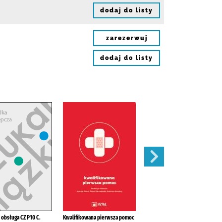
dodaj do listy
zarezerwuj
dodaj do listy
 obsługa CZ P10 C.
Kwalifikowana pierwsza pomoc
Spis radiostacji nautycznych /