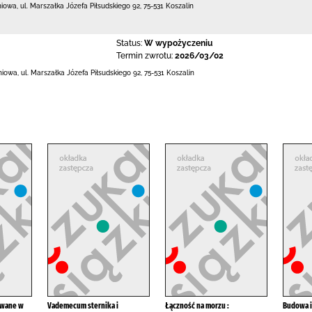
niowa,
ul. Marszałka Józefa Piłsudskiego 92
,
75-531 Koszalin
Status:
W wypożyczeniu
Termin zwrotu:
2026/03/02
eniowa,
ul. Marszałka Józefa Piłsudskiego 92
,
75-531 Koszalin
owane w
Vademecum sternika i
Łączność na morzu :
Budowa i