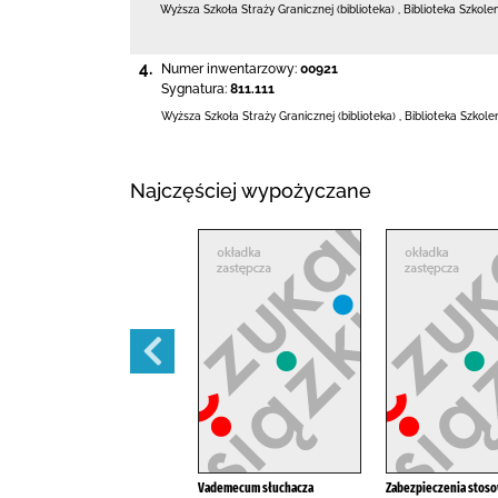
Wyższa Szkoła Straży Granicznej (biblioteka)
,
Biblioteka Szkole
4.
Numer inwentarzowy:
00921
Sygnatura:
811.111
Wyższa Szkoła Straży Granicznej (biblioteka)
,
Biblioteka Szkol
Najczęściej wypożyczane
ADR obowiązująca od dnia 1
Vademecum słuchacza
Zabezpieczenia stos