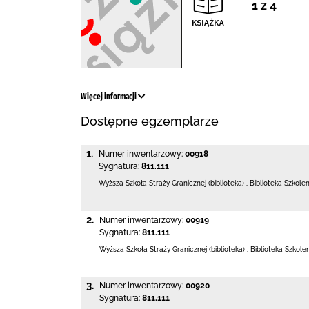
1 z 4
Więcej informacji
Dostępne egzemplarze
1.
Numer inwentarzowy:
00918
Sygnatura:
811.111
Wyższa Szkoła Straży Granicznej (biblioteka)
,
Biblioteka Szkole
2.
Numer inwentarzowy:
00919
Sygnatura:
811.111
Wyższa Szkoła Straży Granicznej (biblioteka)
,
Biblioteka Szkole
3.
Numer inwentarzowy:
00920
Sygnatura:
811.111