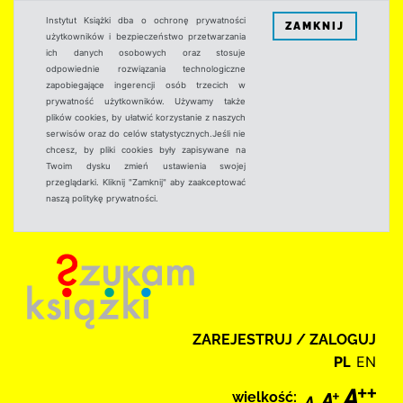
Instytut Książki dba o ochronę prywatności
ZAMKNIJ
użytkowników i bezpieczeństwo przetwarzania
ich danych osobowych oraz stosuje
odpowiednie rozwiązania technologiczne
zapobiegające ingerencji osób trzecich w
prywatność użytkowników. Używamy także
plików cookies, by ułatwić korzystanie z naszych
serwisów oraz do celów statystycznych.Jeśli nie
chcesz, by pliki cookies były zapisywane na
Twoim dysku zmień ustawienia swojej
przeglądarki. Kliknij "Zamknij" aby zaakceptować
naszą politykę prywatności.
ZAREJESTRUJ / ZALOGUJ
PL
EN
wielkość: