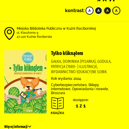
kontrast:
Miejska Biblioteka Publiczna w Kuźni Raciborskiej
ul. Klasztorna 9
47-420 Kuźnia Raciborska
Tylko kliknąłem
GAŁKA, DOMINIKA (PISARKA), GODULA,
PATRYCJA (1989- ) ILUSTRACJE,
WYDAWNICTWO EDUKACYJNE SOBIK
Rok wydania: 2024.
Cyberbezpieczeństwo, Sklepy
internetowe, Opowiadania i nowele,
Broszura
dostępne:
1 z 1
Więcej informacji