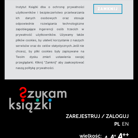
Instytut Książki dba o ochronę prywatności
ZAMKNIJ
użytkowników i bezpieczeństwo przetwarzania
ich danych osobowych oraz stosuje
odpowiednie rozwiązania technologiczne
zapobiegające ingerencji osób trzecich w
prywatność użytkowników. Używamy także
plików cookies, by ułatwić korzystanie z naszych
serwisów oraz do celów statystycznych.Jeśli nie
chcesz, by pliki cookies były zapisywane na
Twoim dysku zmień ustawienia swojej
przeglądarki. Kliknij "Zamknij" aby zaakceptować
naszą politykę prywatności.
ZAREJESTRUJ / ZALOGUJ
PL
EN
wielkość: