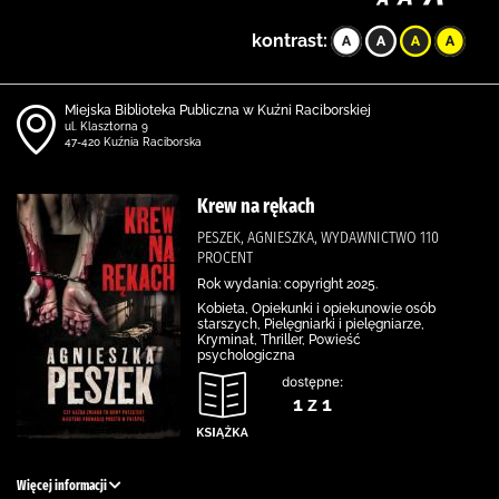
kontrast:
Miejska Biblioteka Publiczna w Kuźni Raciborskiej
ul. Klasztorna 9
47-420 Kuźnia Raciborska
Krew na rękach
PESZEK, AGNIESZKA, WYDAWNICTWO 110
PROCENT
Rok wydania: copyright 2025.
Kobieta, Opiekunki i opiekunowie osób
starszych, Pielęgniarki i pielęgniarze,
Kryminał, Thriller, Powieść
psychologiczna
dostępne:
1 z 1
Więcej informacji