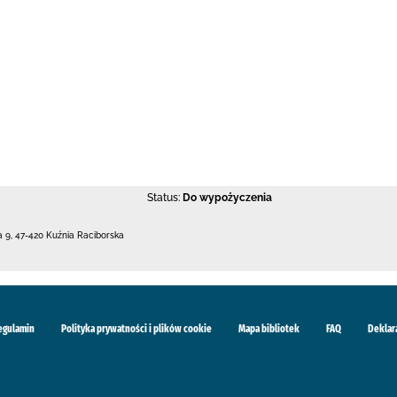
Status:
Do wypożyczenia
a 9
,
47-420 Kuźnia Raciborska
egulamin
Polityka prywatności i plików cookie
Mapa bibliotek
FAQ
Deklar