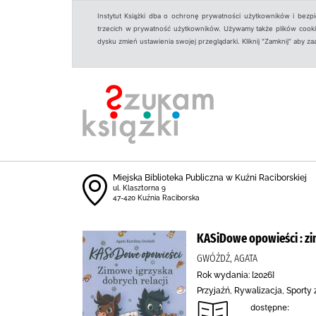
Instytut Książki dba o ochronę prywatności użytkowników i bezp
trzecich w prywatność użytkowników. Używamy także plików cookies
dysku zmień ustawienia swojej przeglądarki. Kliknij "Zamknij" aby z
Miejska Biblioteka Publiczna w Kuźni Raciborskiej
ul. Klasztorna 9
47-420 Kuźnia Raciborska
KASiDowe opowieści : zi
GWÓŹDŹ, AGATA
Rok wydania: [2026]
Przyjaźń, Rywalizacja, Sport
dostępne: