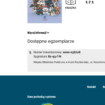
1 z 1
Więcej informacji
Dostępne egzemplarze
1.
Numer inwentarzowy:
0000-036728
Sygnatura:
82-93/I N
Miejska Biblioteka Publiczna w Kuźni Raciborskiej
,
ul. Klasztorn
Kontakt
R
Dane pochodzą z systemu: