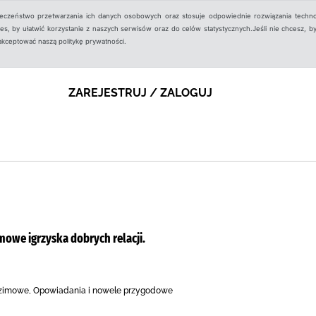
ieczeństwo przetwarzania ich danych osobowych oraz stosuje odpowiednie rozwiązania techno
, by ułatwić korzystanie z naszych serwisów oraz do celów statystycznych.Jeśli nie chcesz, by
aakceptować naszą politykę prywatności.
ZAREJESTRUJ / ZALOGUJ
mowe igrzyska dobrych relacji.
y zimowe, Opowiadania i nowele przygodowe