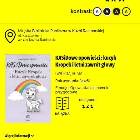
kontrast:
Miejska Biblioteka Publiczna w Kuźni Raciborskiej
ul. Klasztorna 9
47-420 Kuźnia Raciborska
KASiDowe opowieści : kucyk
Kropek i letni zawrót głowy
GWÓŹDŹ, AGATA
Rok wydania: [2026]
Emocje, Opowiadania i nowele
przygodowe
dostępne:
1 z 1
Więcej informacji