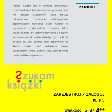
Instytut Książki dba o ochronę prywatności
ZAMKNIJ
użytkowników i bezpieczeństwo przetwarzania
ich danych osobowych oraz stosuje
odpowiednie rozwiązania technologiczne
zapobiegające ingerencji osób trzecich w
prywatność użytkowników. Używamy także
plików cookies, by ułatwić korzystanie z naszych
serwisów oraz do celów statystycznych.Jeśli nie
chcesz, by pliki cookies były zapisywane na
Twoim dysku zmień ustawienia swojej
przeglądarki. Kliknij "Zamknij" aby zaakceptować
naszą politykę prywatności.
ZAREJESTRUJ / ZALOGUJ
PL
EN
wielkość: