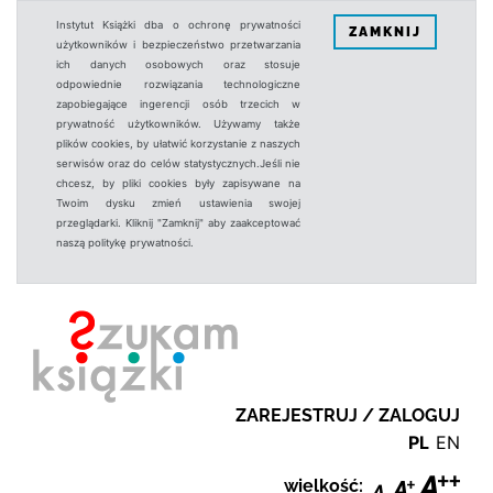
Instytut Książki dba o ochronę prywatności
ZAMKNIJ
użytkowników i bezpieczeństwo przetwarzania
ich danych osobowych oraz stosuje
odpowiednie rozwiązania technologiczne
zapobiegające ingerencji osób trzecich w
prywatność użytkowników. Używamy także
plików cookies, by ułatwić korzystanie z naszych
serwisów oraz do celów statystycznych.Jeśli nie
chcesz, by pliki cookies były zapisywane na
Twoim dysku zmień ustawienia swojej
przeglądarki. Kliknij "Zamknij" aby zaakceptować
naszą politykę prywatności.
ZAREJESTRUJ / ZALOGUJ
PL
EN
wielkość: