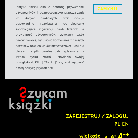
Instytut Książki dba o ochronę prywatności
ZAMKNIJ
użytkowników i bezpieczeństwo przetwarzania
ich danych osobowych oraz stosuje
odpowiednie rozwiązania technologiczne
zapobiegające ingerencji osób trzecich w
prywatność użytkowników. Używamy także
plików cookies, by ułatwić korzystanie z naszych
serwisów oraz do celów statystycznych.Jeśli nie
chcesz, by pliki cookies były zapisywane na
Twoim dysku zmień ustawienia swojej
przeglądarki. Kliknij "Zamknij" aby zaakceptować
naszą politykę prywatności.
ZAREJESTRUJ / ZALOGUJ
PL
EN
wielkość: