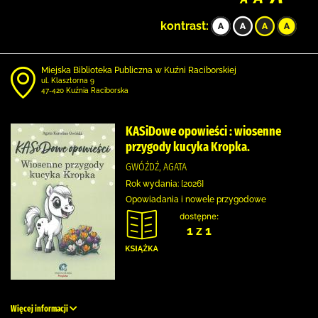
kontrast:
Miejska Biblioteka Publiczna w Kuźni Raciborskiej
ul. Klasztorna 9
47-420 Kuźnia Raciborska
KASiDowe opowieści : wiosenne
przygody kucyka Kropka.
GWÓŹDŹ, AGATA
Rok wydania: [2026]
Opowiadania i nowele przygodowe
dostępne:
1 z 1
Więcej informacji