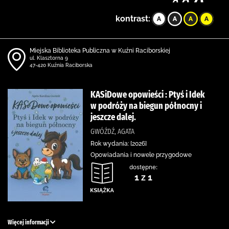
kontrast:
Miejska Biblioteka Publiczna w Kuźni Raciborskiej
ul. Klasztorna 9
47-420 Kuźnia Raciborska
KASiDowe opowieści : Ptyś i Idek
w podróży na biegun północny i
jeszcze dalej.
GWÓŹDŹ, AGATA
Rok wydania: [2026]
Opowiadania i nowele przygodowe
dostępne:
1 z 1
Więcej informacji