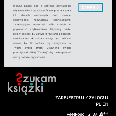
Instytut Książki dba o ochronę prywatności
ZAMKNIJ
użytkowników i bezpieczeństwo przetwarzania
ich danych osobowych oraz stosuje
odpowiednie rozwiązania technologiczne
zapobiegające ingerencji osób trzecich w
prywatność użytkowników. Używamy także
plików cookies, by ułatwić korzystanie z naszych
serwisów oraz do celów statystycznych.Jeśli nie
chcesz, by pliki cookies były zapisywane na
Twoim dysku zmień ustawienia swojej
przeglądarki. Kliknij "Zamknij" aby zaakceptować
naszą politykę prywatności.
ZAREJESTRUJ / ZALOGUJ
PL
EN
wielkość: