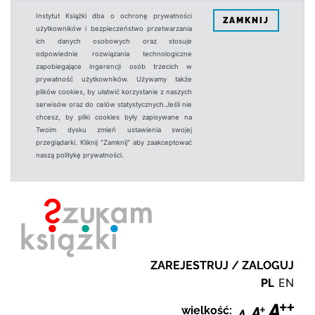
Instytut Książki dba o ochronę prywatności
ZAMKNIJ
użytkowników i bezpieczeństwo przetwarzania
ich danych osobowych oraz stosuje
odpowiednie rozwiązania technologiczne
zapobiegające ingerencji osób trzecich w
prywatność użytkowników. Używamy także
plików cookies, by ułatwić korzystanie z naszych
serwisów oraz do celów statystycznych.Jeśli nie
chcesz, by pliki cookies były zapisywane na
Twoim dysku zmień ustawienia swojej
przeglądarki. Kliknij "Zamknij" aby zaakceptować
naszą politykę prywatności.
ZAREJESTRUJ / ZALOGUJ
PL
EN
wielkość: