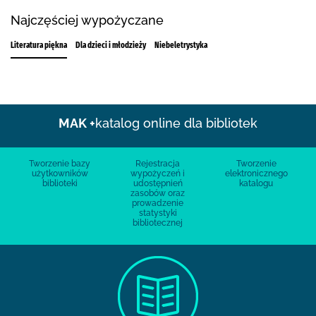
Najczęściej wypożyczane
Literatura piękna
Dla dzieci i młodzieży
Niebeletrystyka
MAK +
katalog online dla bibliotek
Tworzenie bazy
Rejestracja
Tworzenie
użytkowników
wypożyczeń i
elektronicznego
biblioteki
udostępnień
katalogu
zasobów oraz
prowadzenie
statystyki
bibliotecznej