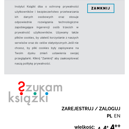
Instytut Książki dba o ochronę prywatności
ZAMKNIJ
użytkowników i bezpieczeństwo przetwarzania
ich danych osobowych oraz stosuje
odpowiednie rozwiązania technologiczne
zapobiegające ingerencji osób trzecich w
prywatność użytkowników. Używamy także
plików cookies, by ułatwić korzystanie z naszych
serwisów oraz do celów statystycznych.Jeśli nie
chcesz, by pliki cookies były zapisywane na
Twoim dysku zmień ustawienia swojej
przeglądarki. Kliknij "Zamknij" aby zaakceptować
naszą politykę prywatności.
ZAREJESTRUJ / ZALOGUJ
PL
EN
wielkość: