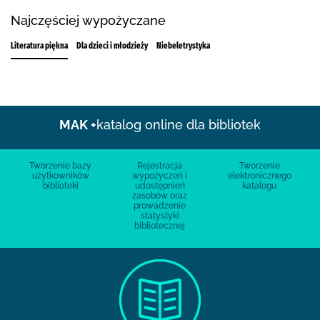
Najczęściej wypożyczane
Literatura piękna
Dla dzieci i młodzieży
Niebeletrystyka
MAK +
katalog online dla bibliotek
Tworzenie bazy
Rejestracja
Tworzenie
użytkowników
wypożyczeń i
elektronicznego
biblioteki
udostępnień
katalogu
zasobów oraz
prowadzenie
statystyki
bibliotecznej