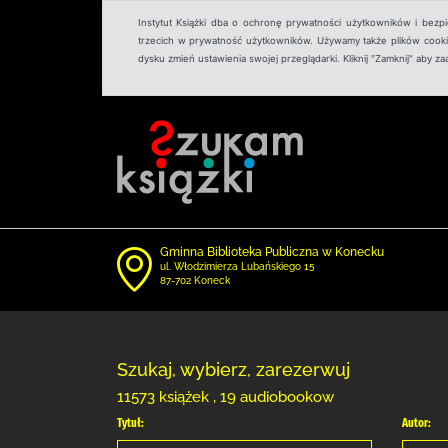
Instytut Książki dba o ochronę prywatności użytkowników i bezp
trzecich w prywatność użytkowników. Używamy także plików cookies
dysku zmień ustawienia swojej przeglądarki. Kliknij "Zamknij" aby z
Gminna Biblioteka Publiczna w Konecku
ul. Włodzimierza Lubańskiego 15
87-702 Koneck
Szukaj, wybierz, zarezerwuj
11573 książek , 19 audiobookow
Tytuł:
Autor: