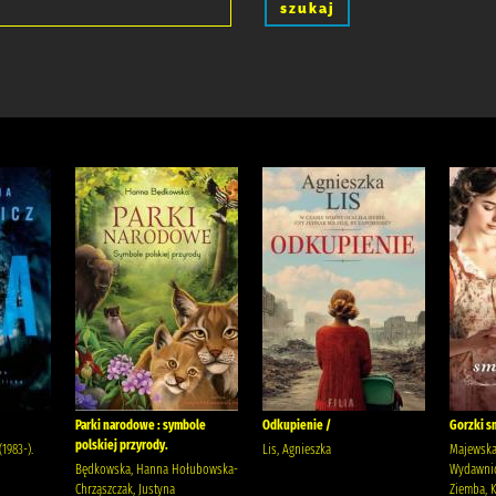
szukaj
Parki narodowe : symbole
Odkupienie /
Gorzki s
polskiej przyrody.
1983-).
Lis, Agnieszka
Majewska
Będkowska, Hanna Hołubowska-
Wydawnic
Chrząszczak, Justyna
Ziemba, K