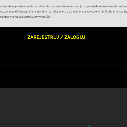
ieczeństwo przetwarzania ich danych osobowych oraz stosuje odpowiednie rozwiązania techno
, by ułatwić korzystanie z naszych serwisów oraz do celów statystycznych.Jeśli nie chcesz, by
aakceptować naszą politykę prywatności.
ZAREJESTRUJ / ZALOGUJ