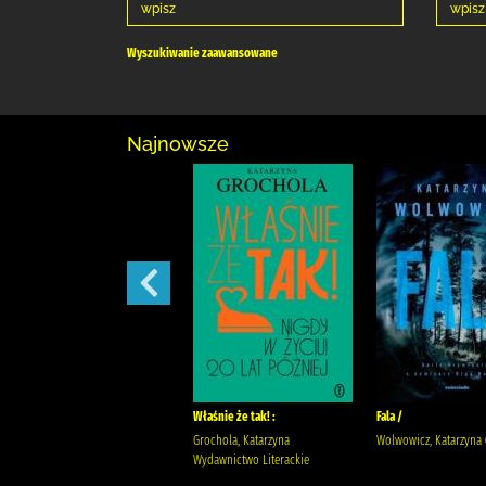
Wyszukiwanie zaawansowane
Najnowsze
Bezprawie /
Właśnie że tak! :
Fala /
Mróz, Remigiusz Wydawnictwo
Grochola, Katarzyna
Wolwowicz, Katarzyna (
Poznańskie Mróz, Remigiusz
Wydawnictwo Literackie