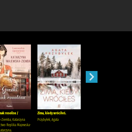
mak rosolisu /
Zima, kiedy wróciłeś.
Bezprawie /
-Ziemba, Katarzyna
Przybyłek, Agata
Mróz, Remigiusz Wydawnictwo
two Replika Majewska-
Poznańskie Mróz, Remigiusz
atarzyna.