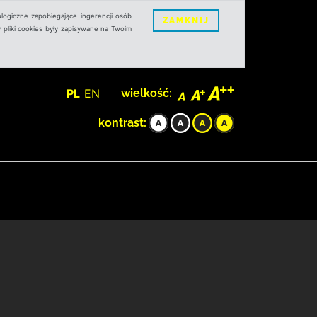
logiczne zapobiegające ingerencji osób
ZAMKNIJ
 pliki cookies były zapisywane na Twoim
PL
EN
wielkość:
kontrast: