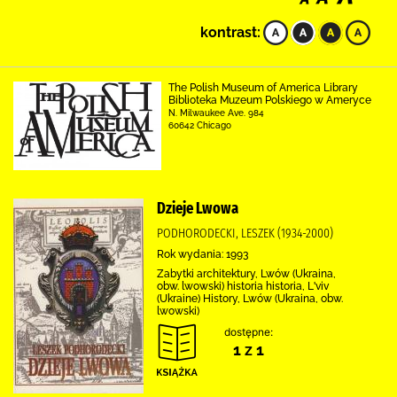
kontrast:
The Polish Museum of America Library
Biblioteka Muzeum Polskiego w Ameryce
N. Milwaukee Ave. 984
60642 Chicago
Dzieje Lwowa
PODHORODECKI, LESZEK (1934-2000)
Rok wydania: 1993
Zabytki architektury, Lwów (Ukraina,
obw. lwowski) historia historia, Lʹviv
(Ukraine) History, Lwów (Ukraina, obw.
lwowski)
dostępne:
1 z 1