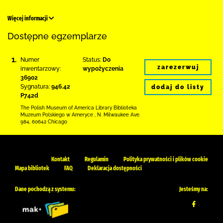
Więcej informacji
Dostępne egzemplarze
1.
Numer
Status:
Do
zarezerwuj
inwentarzowy:
wypożyczenia
36902
Sygnatura:
946.42
dodaj do listy
P742d
The Polish Museum of America Library
Biblioteka
Muzeum Polskiego w Ameryce
,
N. Milwaukee Ave.
984
,
60642 Chicago
Kontakt
Regulamin
Polityka prywatności i plików cookie
Mapa bibliotek
FAQ
Deklaracja dostępności
Dane pochodzą z systemu:
Jesteśmy na: