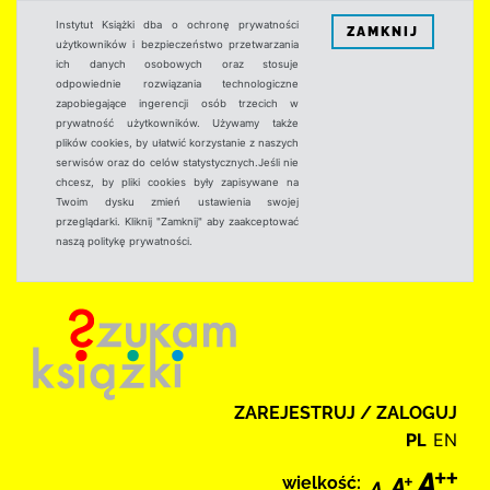
Instytut Książki dba o ochronę prywatności
ZAMKNIJ
użytkowników i bezpieczeństwo przetwarzania
ich danych osobowych oraz stosuje
odpowiednie rozwiązania technologiczne
zapobiegające ingerencji osób trzecich w
prywatność użytkowników. Używamy także
plików cookies, by ułatwić korzystanie z naszych
serwisów oraz do celów statystycznych.Jeśli nie
chcesz, by pliki cookies były zapisywane na
Twoim dysku zmień ustawienia swojej
przeglądarki. Kliknij "Zamknij" aby zaakceptować
naszą politykę prywatności.
ZAREJESTRUJ / ZALOGUJ
PL
EN
wielkość: