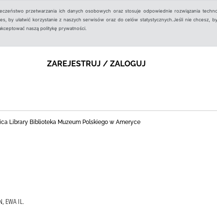
ieczeństwo przetwarzania ich danych osobowych oraz stosuje odpowiednie rozwiązania techno
, by ułatwić korzystanie z naszych serwisów oraz do celów statystycznych.Jeśli nie chcesz, by
aakceptować naszą politykę prywatności.
ZAREJESTRUJ / ZALOGUJ
ica Library Biblioteka Muzeum Polskiego w Ameryce
 EWA IL.