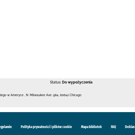
Status:
Do wypożyczenia
kiego w Ameryce
,
N. Milwaukee Ave. 984
,
60642 Chicago
egulamin
Polityka prywatności i plików cookie
Mapa bibliotek
FAQ
Deklar