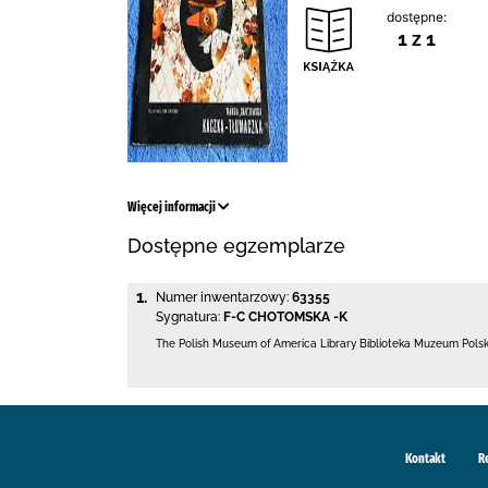
dostępne:
1 z 1
Więcej informacji
Dostępne egzemplarze
1.
Numer inwentarzowy:
63355
Sygnatura:
F-C CHOTOMSKA -K
The Polish Museum of America Library
Biblioteka Muzeum Pols
Kontakt
R