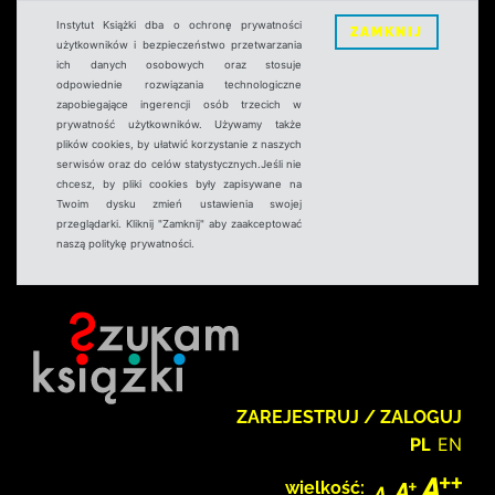
Instytut Książki dba o ochronę prywatności
ZAMKNIJ
użytkowników i bezpieczeństwo przetwarzania
ich danych osobowych oraz stosuje
odpowiednie rozwiązania technologiczne
zapobiegające ingerencji osób trzecich w
prywatność użytkowników. Używamy także
plików cookies, by ułatwić korzystanie z naszych
serwisów oraz do celów statystycznych.Jeśli nie
chcesz, by pliki cookies były zapisywane na
Twoim dysku zmień ustawienia swojej
przeglądarki. Kliknij "Zamknij" aby zaakceptować
naszą politykę prywatności.
ZAREJESTRUJ / ZALOGUJ
PL
EN
wielkość: