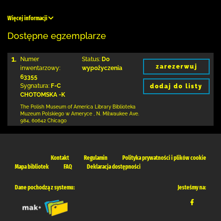
Więcej informacji
Dostępne egzemplarze
1.
Numer
Status:
Do
zarezerwuj
inwentarzowy:
wypożyczenia
63355
Sygnatura:
F-C
dodaj do listy
CHOTOMSKA -K
The Polish Museum of America Library
Biblioteka
Muzeum Polskiego w Ameryce
,
N. Milwaukee Ave.
984
,
60642 Chicago
Kontakt
Regulamin
Polityka prywatności i plików cookie
Mapa bibliotek
FAQ
Deklaracja dostępności
Dane pochodzą z systemu:
Jesteśmy na: