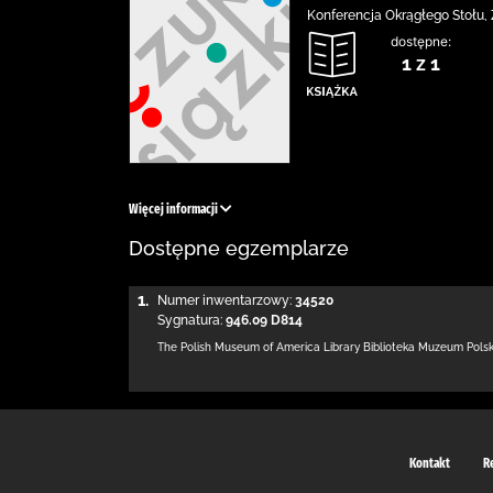
Konferencja Okrągłego Stołu, 
dostępne:
1 z 1
Więcej informacji
Dostępne egzemplarze
1.
Numer inwentarzowy:
34520
Sygnatura:
946.09 D814
The Polish Museum of America Library
Biblioteka Muzeum Pols
Kontakt
R