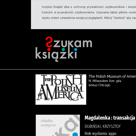
Instytut Książki dba o ochronę prywatności użytkowników i bezp
trzecich w prywatność użytkowników. Używamy także plików cookies
dysku zmień ustawienia swojej przeglądarki. Kliknij "Zamknij" aby z
The Polish Museum of Amer
N. Milwaukee Ave. 984
60642 Chicago
Magdalenka : transakcja 
DUBIŃSKI, KRZYSZTOF
Rok wydania: 1990