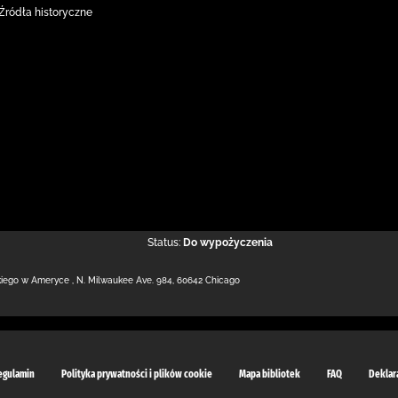
Źródła historyczne
Status:
Do wypożyczenia
kiego w Ameryce
,
N. Milwaukee Ave. 984
,
60642 Chicago
egulamin
Polityka prywatności i plików cookie
Mapa bibliotek
FAQ
Deklar