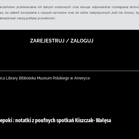
ieczeństwo przetwarzania ich danych osobowych oraz stosuje odpowiednie rozwiązania techno
, by ułatwić korzystanie z naszych serwisów oraz do celów statystycznych.Jeśli nie chcesz, by
aakceptować naszą politykę prywatności.
ZAREJESTRUJ / ZALOGUJ
ica Library Biblioteka Muzeum Polskiego w Ameryce
epoki : notatki z poufnych spotkań Kiszczak- Wałęsa