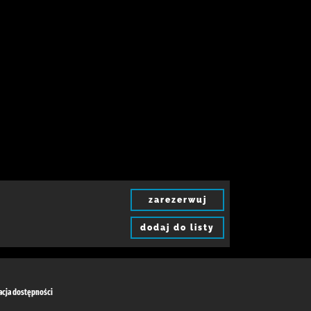
zarezerwuj
dodaj do listy
acja dostępności