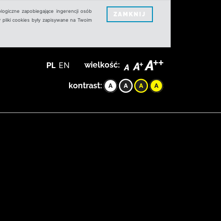
logiczne zapobiegające ingerencji osób
ZAMKNIJ
 pliki cookies były zapisywane na Twoim
PL
EN
wielkość:
kontrast: