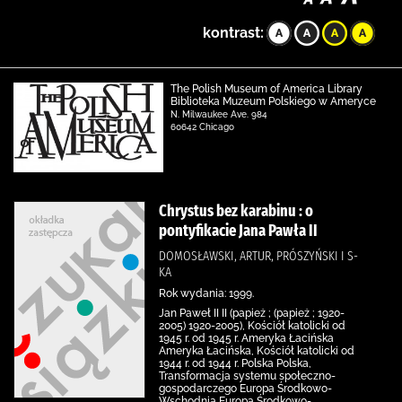
kontrast:
The Polish Museum of America Library
Biblioteka Muzeum Polskiego w Ameryce
N. Milwaukee Ave. 984
60642 Chicago
Chrystus bez karabinu : o
pontyfikacie Jana Pawła II
DOMOSŁAWSKI, ARTUR, PRÓSZYŃSKI I S-
KA
Rok wydania: 1999.
Jan Paweł II II (papież ; (papież ; 1920-
2005) 1920-2005), Kościół katolicki od
1945 r. od 1945 r. Ameryka Łacińska
Ameryka Łacińska, Kościół katolicki od
1944 r. od 1944 r. Polska Polska,
Transformacja systemu społeczno-
gospodarczego Europa Środkowo-
Wschodnia Europa Środkowo-