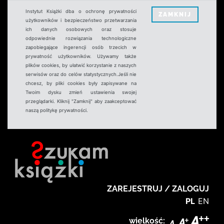
Instytut Książki dba o ochronę prywatności
ZAMKNIJ
użytkowników i bezpieczeństwo przetwarzania
ich danych osobowych oraz stosuje
odpowiednie rozwiązania technologiczne
zapobiegające ingerencji osób trzecich w
prywatność użytkowników. Używamy także
plików cookies, by ułatwić korzystanie z naszych
serwisów oraz do celów statystycznych.Jeśli nie
chcesz, by pliki cookies były zapisywane na
Twoim dysku zmień ustawienia swojej
przeglądarki. Kliknij "Zamknij" aby zaakceptować
naszą politykę prywatności.
ZAREJESTRUJ / ZALOGUJ
PL
EN
wielkość: