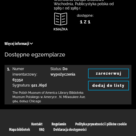
Wschodnia, Publicystyka polska od
1989 r. od 1989 r.
dostępne:
1 z 1
Więcej informacji
Dostępne egzemplarze
1.
Numer
Status:
Do
zarezerwuj
inwentarzowy:
wypożyczenia
63352
Sygnatura:
921 J65d
dodaj do listy
The Polish Museum of America Library
Biblioteka
Muzeum Polskiego w Ameryce
,
N. Milwaukee Ave.
984
,
60642 Chicago
Kontakt
Regulamin
Polityka prywatności i plików cookie
Mapa bibliotek
FAQ
Deklaracja dostępności