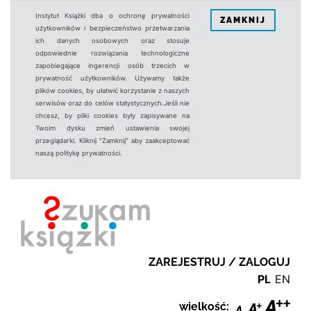
Instytut Książki dba o ochronę prywatności
ZAMKNIJ
użytkowników i bezpieczeństwo przetwarzania
ich danych osobowych oraz stosuje
odpowiednie rozwiązania technologiczne
zapobiegające ingerencji osób trzecich w
prywatność użytkowników. Używamy także
plików cookies, by ułatwić korzystanie z naszych
serwisów oraz do celów statystycznych.Jeśli nie
chcesz, by pliki cookies były zapisywane na
Twoim dysku zmień ustawienia swojej
przeglądarki. Kliknij "Zamknij" aby zaakceptować
naszą politykę prywatności.
ZAREJESTRUJ / ZALOGUJ
PL
EN
wielkość: