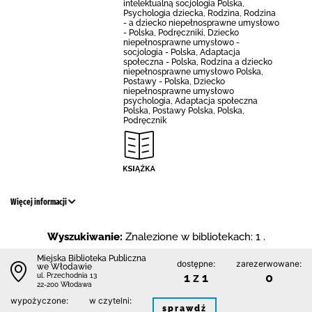
intelektualną socjologia Polska,
Psychologia dziecka, Rodzina, Rodzina
- a dziecko niepełnosprawne umysłowo
- Polska, Podręczniki, Dziecko
niepełnosprawne umysłowo -
socjologia - Polska, Adaptacja
społeczna - Polska, Rodzina a dziecko
niepełnosprawne umysłowo Polska,
Postawy - Polska, Dziecko
niepełnosprawne umysłowo
psychologia, Adaptacja społeczna
Polska, Postawy Polska, Polska,
Podręcznik
Więcej informacji
Wyszukiwanie:
Znalezione w bibliotekach: 1 .
Miejska Biblioteka Publiczna
dostępne:
zarezerwowane:
we Włodawie
1 z 1
0
ul. Przechodnia 13
22-200 Włodawa
wypożyczone:
w czytelni:
sprawdź