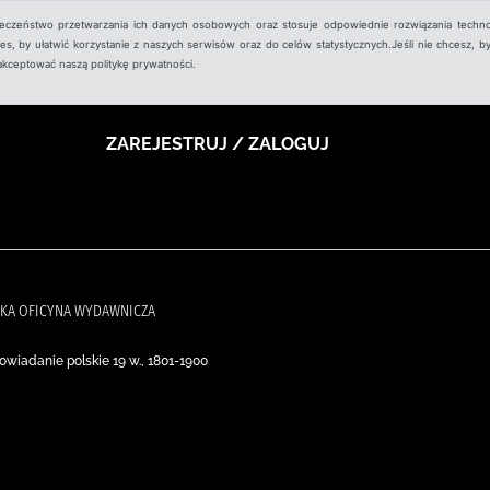
ieczeństwo przetwarzania ich danych osobowych oraz stosuje odpowiednie rozwiązania techno
, by ułatwić korzystanie z naszych serwisów oraz do celów statystycznych.Jeśli nie chcesz, by
aakceptować naszą politykę prywatności.
ZAREJESTRUJ / ZALOGUJ
DZKA OFICYNA WYDAWNICZA
owiadanie polskie 19 w., 1801-1900