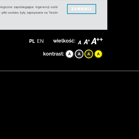
logiczne zapobiegające ingerencji osób
ZAMKNIJ
 pliki cookies były zapisywane na Twoim
PL
EN
wielkość:
kontrast: