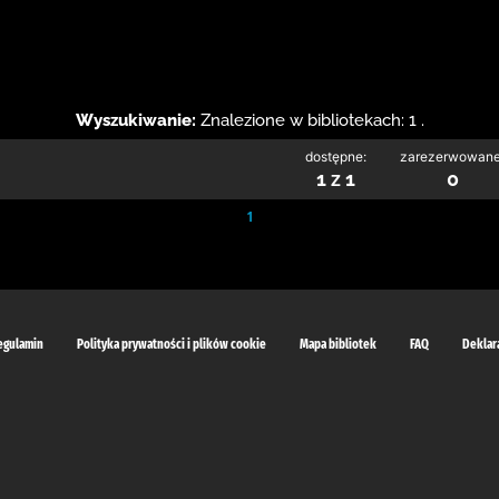
Wyszukiwanie:
Znalezione w bibliotekach: 1 .
dostępne:
zarezerwowane
1 z 1
0
1
egulamin
Polityka prywatności i plików cookie
Mapa bibliotek
FAQ
Deklar