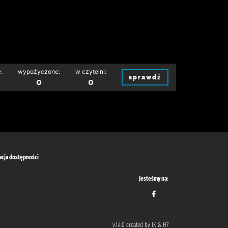
:
wypożyczone:
w czytelni:
sprawdź
0
0
acja dostępności
Jesteśmy na:
v.1.4.0 created by IK & H7