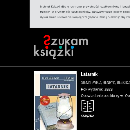
Instytut Książki dba o ochronę prywatności użytkowników i bezp
trzecich w prywatność użytkowników. Używamy także plików cookies
dysku zmień ustawienia swojej przeglądarki. Kliknij "Zamknij" aby z
Latarnik
SIENKIEWICZ, HENRYK, BESKI
Rok wydania: [1993]
Opowiadanie polskie 19 w., Op