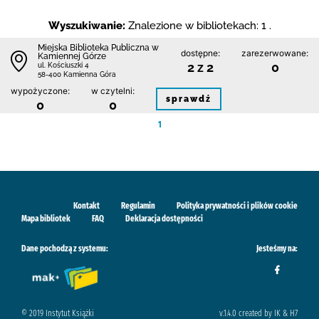
Wyszukiwanie:
Znalezione w bibliotekach: 1 .
Miejska Biblioteka Publiczna w
dostępne:
zarezerwowane:
Kamiennej Górze
2 z 2
0
ul. Kościuszki 4
58-400 Kamienna Góra
wypożyczone:
w czytelni:
sprawdź
0
0
1
Kontakt
Regulamin
Polityka prywatności i plików cookie
Mapa bibliotek
FAQ
Deklaracja dostępności
Dane pochodzą z systemu:
Jesteśmy na:
© 2019 Instytut Książki
v.1.4.0 created by IK & H7