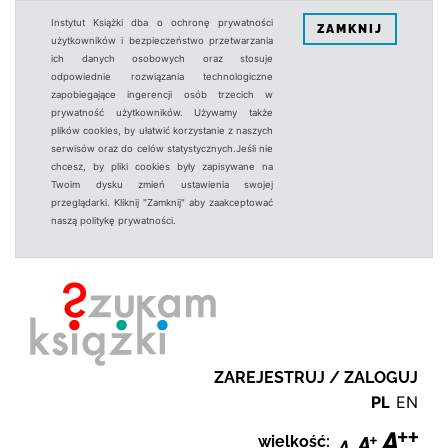
Instytut Książki dba o ochronę prywatności
ZAMKNIJ
użytkowników i bezpieczeństwo przetwarzania
ich danych osobowych oraz stosuje
odpowiednie rozwiązania technologiczne
zapobiegające ingerencji osób trzecich w
prywatność użytkowników. Używamy także
plików cookies, by ułatwić korzystanie z naszych
serwisów oraz do celów statystycznych.Jeśli nie
chcesz, by pliki cookies były zapisywane na
Twoim dysku zmień ustawienia swojej
przeglądarki. Kliknij "Zamknij" aby zaakceptować
naszą politykę prywatności.
ZAREJESTRUJ / ZALOGUJ
PL
EN
wielkość: