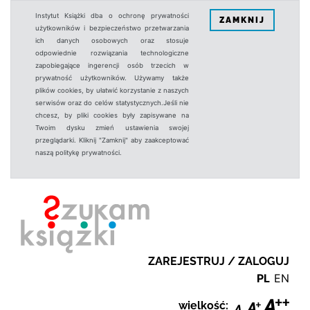
Instytut Książki dba o ochronę prywatności
ZAMKNIJ
użytkowników i bezpieczeństwo przetwarzania
ich danych osobowych oraz stosuje
odpowiednie rozwiązania technologiczne
zapobiegające ingerencji osób trzecich w
prywatność użytkowników. Używamy także
plików cookies, by ułatwić korzystanie z naszych
serwisów oraz do celów statystycznych.Jeśli nie
chcesz, by pliki cookies były zapisywane na
Twoim dysku zmień ustawienia swojej
przeglądarki. Kliknij "Zamknij" aby zaakceptować
naszą politykę prywatności.
ZAREJESTRUJ / ZALOGUJ
PL
EN
wielkość: