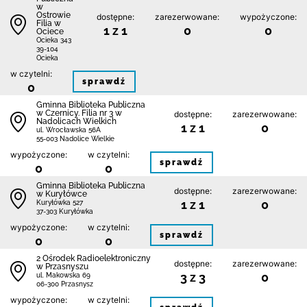
w
Ostrowie
dostępne:
zarezerwowane:
wypożyczone:
Filia w
1 z 1
0
0
Ociece
Ocieka 343
39-104
Ocieka
w czytelni:
sprawdź
0
Gminna Biblioteka Publiczna
w Czernicy. Filia nr 3 w
dostępne:
zarezerwowane:
Nadolicach Wielkich
1 z 1
0
ul. Wrocławska 56A
55-003 Nadolice Wielkie
wypożyczone:
w czytelni:
sprawdź
0
0
Gminna Biblioteka Publiczna
dostępne:
zarezerwowane:
w Kuryłówce
1 z 1
0
Kuryłówka 527
37-303 Kuryłówka
wypożyczone:
w czytelni:
sprawdź
0
0
2 Ośrodek Radioelektroniczny
dostępne:
zarezerwowane:
w Przasnyszu
3 z 3
0
ul. Makowska 69
06-300 Przasnysz
wypożyczone:
w czytelni: