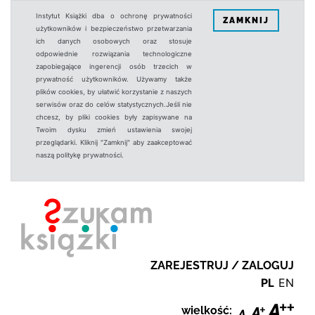
Instytut Książki dba o ochronę prywatności
ZAMKNIJ
użytkowników i bezpieczeństwo przetwarzania
ich danych osobowych oraz stosuje
odpowiednie rozwiązania technologiczne
zapobiegające ingerencji osób trzecich w
prywatność użytkowników. Używamy także
plików cookies, by ułatwić korzystanie z naszych
serwisów oraz do celów statystycznych.Jeśli nie
chcesz, by pliki cookies były zapisywane na
Twoim dysku zmień ustawienia swojej
przeglądarki. Kliknij "Zamknij" aby zaakceptować
naszą politykę prywatności.
ZAREJESTRUJ / ZALOGUJ
PL
EN
wielkość: